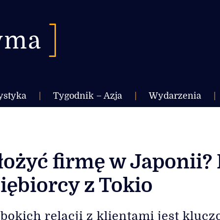
ystyka
|
Tygodnik – Azja
|
Wydarzenia
|
ałożyć firmę w Japonii
iębiorcy z Tokio
kich relacji z klientami jest klucz