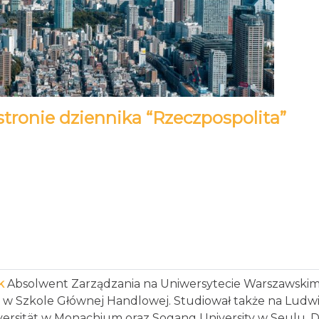
 stronie dziennika “Rzeczpospolita”
ak
Absolwent Zarządzania na Uniwersytecie Warszawski
u w Szkole Głównej Handlowej. Studiował także na Ludw
versität w Monachium oraz Sogang University w Seulu. 