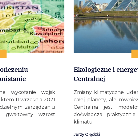
kończeniu
Ekologiczne i energe
anistanie
Centralnej
ne wycofanie wojsk
Zmiany klimatyczne uder
aktem 11 września 2021
całej planety, ale równi
odzielnym zarządzaniu
Centralna jest model
 gwałtowny wzrost
doświadcza praktyczni
klimatu.
Jerzy Olędzki