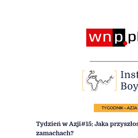
TYGODNIK – AZJA
Tydzień w Azji#15: Jaka przyszłoś
zamachach?