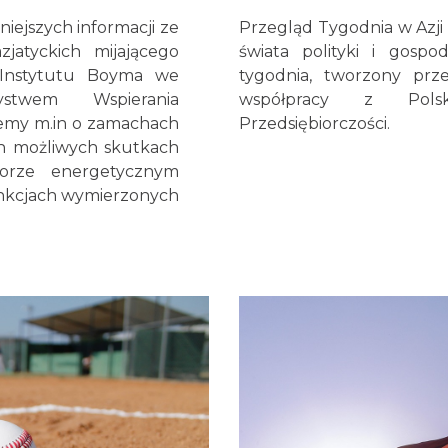
niejszych informacji ze
Przegląd Tygodnia w Azji 
zjatyckich mijającego
świata polityki i gospo
 Instytutu Boyma we
tygodnia, tworzony prz
stwem Wspierania
współpracy z Polsk
zemy m.in o zamachach
Przedsiębiorczości.
ch możliwych skutkach
torze energetycznym
ankcjach wymierzonych