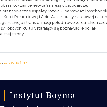
 obszarów zainteresowań należą gospodarcze,
 oraz społeczne aspekty rozwoju państw Azji Wschodnie
i Korei Południowej i Chin. Autor pracy naukowej na te
go rozwoju i transformacji południowokoreańskich czeb
y i obcych kultur, starający się poznawać je od jak
jszej strony.
io
/
założenie firmy