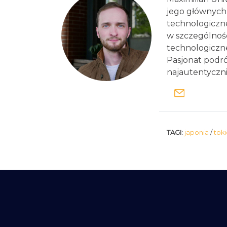
jego głównych
technologiczne
w szczególnośc
technologiczne
Pasjonat podróż
najautentycznie
TAGI:
japonia
/
tok