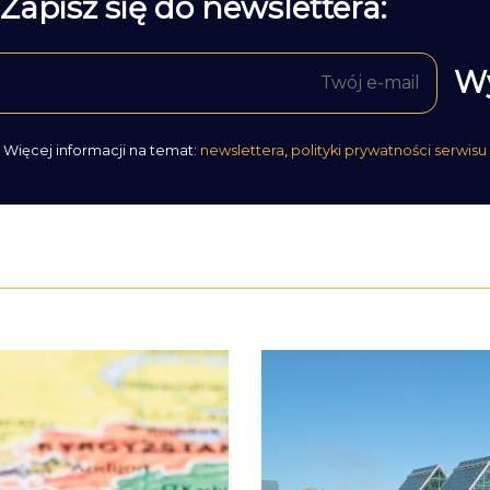
Zapisz się do newslettera:
Więcej informacji na temat:
newslettera
,
polityki prywatności serwisu