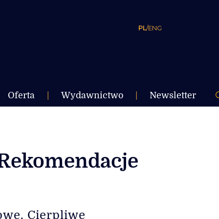
PL
/
ENG
Oferta
|
Wydawnictwo
|
Newsletter
? Rekomendacje
owe. Cierpliwe