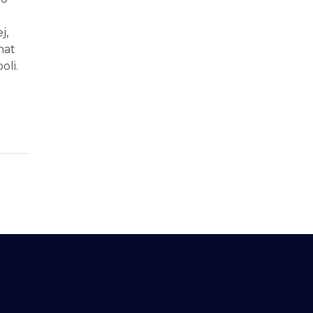
j,
mat
oli.