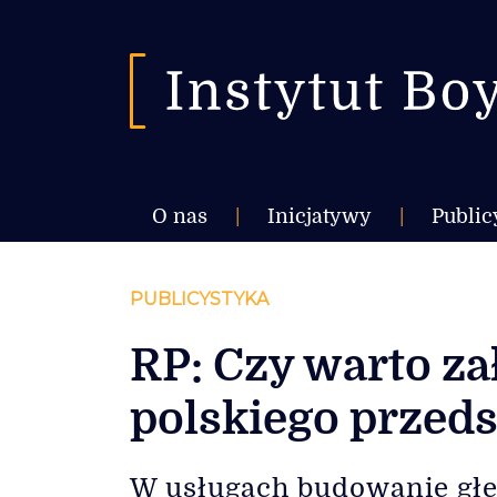
O nas
|
Inicjatywy
|
Public
PUBLICYSTYKA
RP: Czy warto z
polskiego przeds
W usługach budowanie głębo