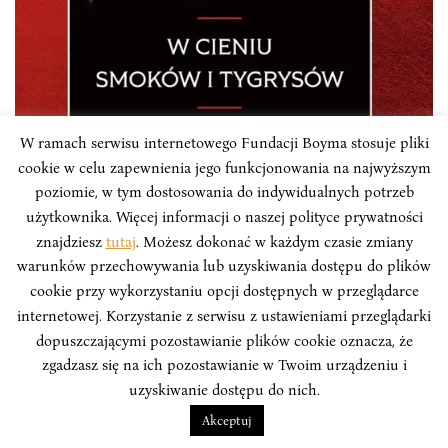
RECENZJE KSIĄŻEK
W ramach serwisu internetowego Fundacji Boyma stosuje pliki
cookie w celu zapewnienia jego funkcjonowania na najwyższym
Ani realny socjalizm, ani państwowy
poziomie, w tym dostosowania do indywidualnych potrzeb
użytkownika. Więcej informacji o naszej polityce prywatności
kapitalizm. W poszukiwaniu modelu
znajdziesz
tutaj
. Możesz dokonać w każdym czasie zmiany
rozwojowego Azji Centralnej
warunków przechowywania lub uzyskiwania dostępu do plików
cookie przy wykorzystaniu opcji dostępnych w przeglądarce
Autor prezentowanej publikacji podjął się trudnego
internetowej. Korzystanie z serwisu z ustawieniami przeglądarki
zadania identyfikacji korelacji między kierunkami
dopuszczającymi pozostawianie plików cookie oznacza, że
zmian ustrojowych a ich wpływami na wektory
zgadzasz się na ich pozostawianie w Twoim urządzeniu i
przemian gospodarczych.
uzyskiwanie dostępu do nich.
Jerzy Olędzki
Akceptuj