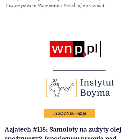
Towarzystwem Wspierania Przedsiębiorczości.
TYGODNIK – AZJA
Azjatech #118: Samoloty na zużyty olej
spożywczy? Japończycy pracują nad