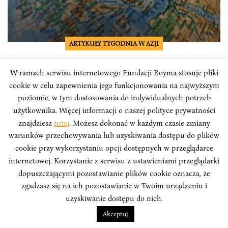
ARTYKUŁY TYGODNIA W AZJI
Tydzień w Azji: 17+1 w dobie
W ramach serwisu internetowego Fundacji Boyma stosuje pliki
koronawirusa: wnioski z webinaru
cookie w celu zapewnienia jego funkcjonowania na najwyższym
poziomie, w tym dostosowania do indywidualnych potrzeb
China-CEEC Think Tank Network
użytkownika. Więcej informacji o naszej polityce prywatności
Podczas epidemii COVID-19 Chińczycy nie rezygnują z
znajdziesz
tutaj
. Możesz dokonać w każdym czasie zmiany
koordynowania działań stworzonego przez siebie
warunków przechowywania lub uzyskiwania dostępu do plików
formatu współpracy 17+1. Przedmiotem rozmów, ze
cookie przy wykorzystaniu opcji dostępnych w przeglądarce
względu na trudną sytuację epidemiologiczną i
internetowej. Korzystanie z serwisu z ustawieniami przeglądarki
gospodarczą, stały się polityki i rozwiązania
dopuszczającymi pozostawianie plików cookie oznacza, że
wprowadzone przez poszczególne państwa w tym
zgadzasz się na ich pozostawianie w Twoim urządzeniu i
zakresie.
uzyskiwanie dostępu do nich.
Akceptuj
Patrycja Pendrakowska