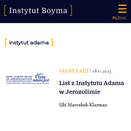
PL
/
ENG
[
]
instytut adama
GŁOSY Z AZJI
/ 18.11.2023
List z Instytutu Adama
w Jerozolimie
Uki Maroshek-Klarman