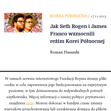
KOREA PÓŁNOCNA
/ 17.11.2015
Jak Seth Rogen i James
Franco wzmocnili
reżim Korei Północnej
Roman Husarski
W ramach serwisu internetowego Fundacji Boyma stosuje pliki
cookie w celu zapewnienia jego funkcjonowania na najwyższym
INSTYTUT BOYMA / Asian Century
Adres korespondencyjny: ul. Freta 11/5, 00-027 Warszawa
poziomie, w tym dostosowania do indywidualnych potrzeb
użytkownika. Więcej informacji o naszej polityce prywatności
Odwiedź nas w mediach społecznościowych:
znajdziesz
tutaj
. Możesz dokonać w każdym czasie zmiany
warunków przechowywania lub uzyskiwania dostępu do plików