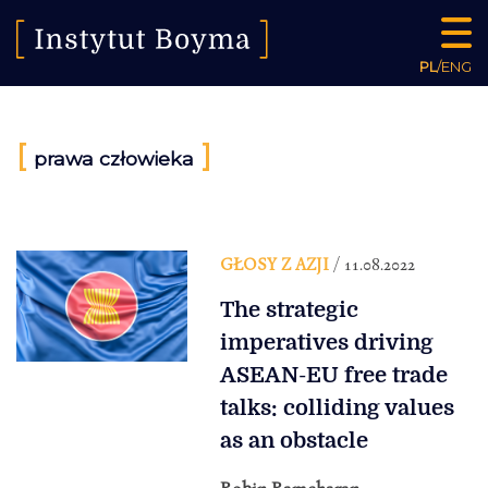
PL
/
ENG
[
]
prawa człowieka
GŁOSY Z AZJI
/ 11.08.2022
The strategic
imperatives driving
ASEAN-EU free trade
talks: colliding values
as an obstacle