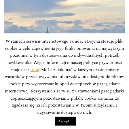
W ramach serwisu internetowego Fundacji Boyma stosuje pliki
cookie w celu zapewnienia jego funkcjonowania na najwyższym
poziomie, w tym dostosowania do indywidualnych potrzeb
użytkownika. Więcej informacji o naszej polityce prywatności
znajdziesz
tutaj
. Możesz dokonać w każdym czasie zmiany
ARTYKUŁY TYGODNIA W AZJI
warunków przechowywania lub uzyskiwania dostępu do plików
cookie przy wykorzystaniu opcji dostępnych w przeglądarce
Tydzień w Azji: Gratulacje dla
internetowej. Korzystanie z serwisu z ustawieniami przeglądarki
prezydent Tsai Ing-wen, czyli Tajwan
dopuszczającymi pozostawianie plików cookie oznacza, że
zgadzasz się na ich pozostawianie w Twoim urządzeniu i
wzmacnia swoją pozycję podczas
uzyskiwanie dostępu do nich.
kryzysu pandemicznego
Akceptuj
Sukces w walce z pandemią może okazać się furtką do