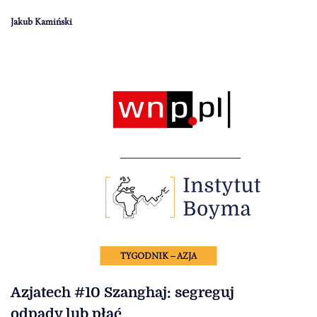
Jakub Kamiński
TYGODNIK – AZJA
Azjatech #10 Szanghaj: segreguj
odpady lub płać