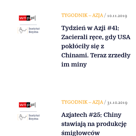
TYGODNIK – AZJA
/ 10.11.2019
Tydzień w Azji #41:
Zacierali ręce, gdy USA
pokłóciły się z
Chinami. Teraz zrzedły
im miny
TYGODNIK – AZJA
/ 31.10.2019
Azjatech #25: Chiny
stawiają na produkcję
śmigłowców