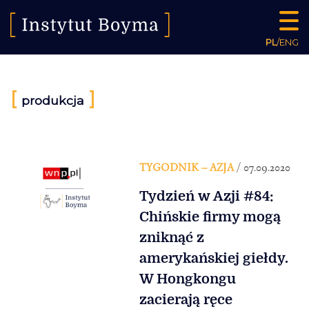
PL
/
ENG
[
]
produkcja
TYGODNIK – AZJA
/ 07.09.2020
Tydzień w Azji #84:
Chińskie firmy mogą
zniknąć z
amerykańskiej giełdy.
W Hongkongu
zacierają ręce