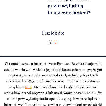
gdzie wylądują
toksyczne śmieci?
Przejdź do:
Stronicowanie
[1]
[2]
wpisów
W ramach serwisu internetowego Fundacji Boyma stosuje pliki
cookie w celu zapewnienia jego funkcjonowania na najwyższym
INSTYTUT BOYMA / Asian Century
Adres korespondencyjny: ul. Freta 11/5, 00-027 Warszawa
poziomie, w tym dostosowania do indywidualnych potrzeb
użytkownika. Więcej informacji o naszej polityce prywatności
Odwiedź nas w mediach społecznościowych:
znajdziesz
tutaj
. Możesz dokonać w każdym czasie zmiany
warunków przechowywania lub uzyskiwania dostępu do plików
cookie przy wykorzystaniu opcji dostępnych w przeglądarce
internetowej. Korzystanie z serwisu z ustawieniami przeglądarki