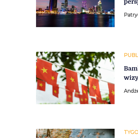
per
Patry
PUBL
Bamb
wizy
Andże
TYGO