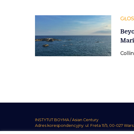
GŁOSY
Beyo
Mari
Colli
Stronicowanie
wpisów
INSTYTUT BOYMA / Asian Century
Adres korespondencyjny: ul. Freta 11/5, 00-027 War