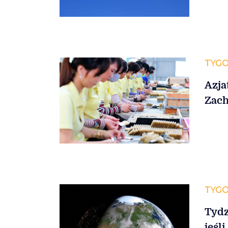
TYGO
Azja
Zach
TYGO
Tydz
jeśl