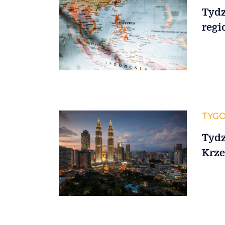
Tydz
regi
TYGO
Tydz
Krze