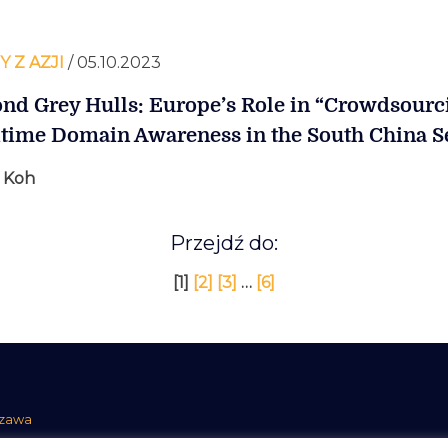
 Z AZJI
/ 05.10.2023
nd Grey Hulls: Europe’s Role in “Crowdsourc
time Domain Awareness in the South China S
n Koh
Przejdź do:
[1]
[2]
[3]
…
[6]
szawa