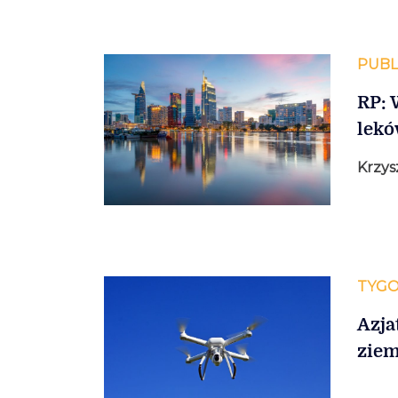
PUBL
RP: 
lekó
Krzys
TYGO
Azja
ziem