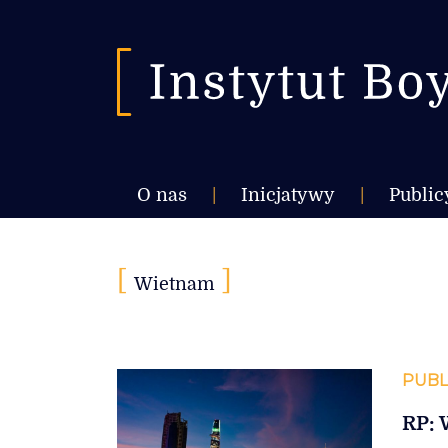
O nas
|
Inicjatywy
|
Public
[
]
Wietnam
PUBL
RP: 