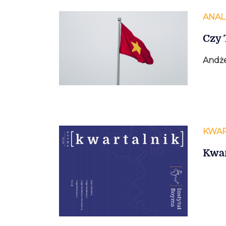
ANAL
Czy 
Andże
KWAR
Kwar