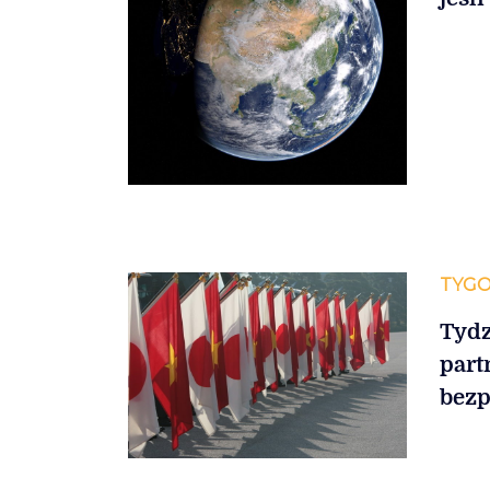
TYGO
Tydz
part
bezp