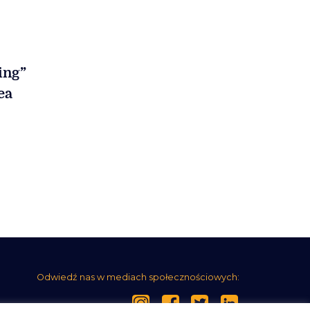
ing”
ea
Odwiedź nas w mediach społecznościowych: