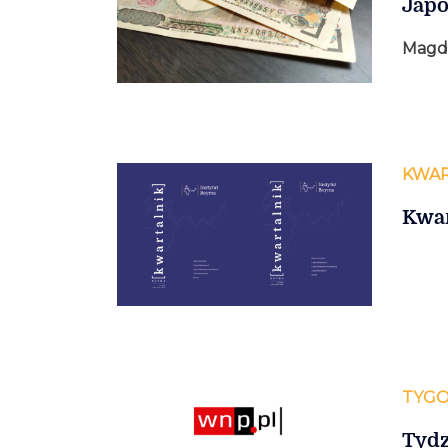
Japo
Magda
KWAR
Kwar
TYGO
Tydz