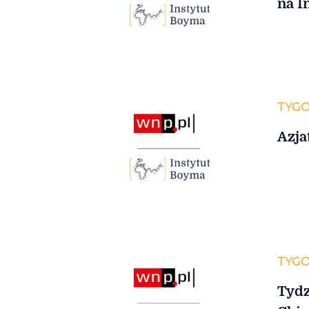
na I
TYGO
Azja
TYGO
Tydz