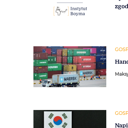
zgod
GOS
Hand
Maks
GOS
Napi