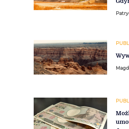
Gdy
Patry
PUBL
Wywi
Magda
PUBL
Możl
umow