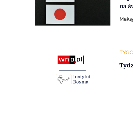
na ś
Maks
TYGO
Tydz
Stronicowanie
wpisów