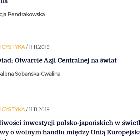
nia
cja Pendrakowska
ICYSTYKA
/ 11.11.2019
ad: Otwarcie Azji Centralnej na świat
lena Sobańska-Cwalina
ICYSTYKA
/ 11.11.2019
iwości inwestycji polsko-japońskich w świet
y o wolnym handlu między Unią Europejską