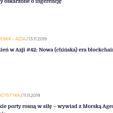
y oskarżone o ingerencję
DNIK – AZJA
/ 13.11.2019
ień w Azji #42: Nowa (chińska) era blockcha
ICYSTYKA
/ 11.11.2019
kie porty rosną w siłę – wywiad z Morską Age