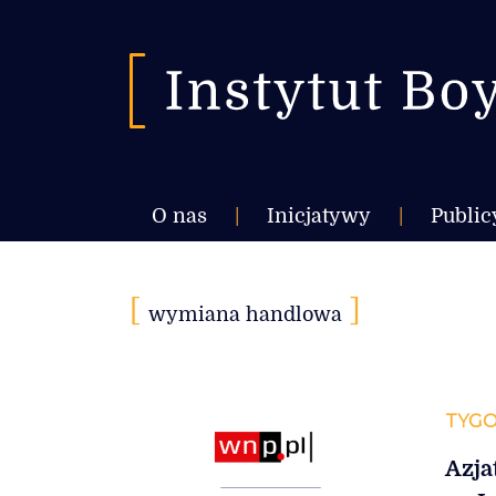
O nas
|
Inicjatywy
|
Public
[
]
wymiana handlowa
TYGO
Azja