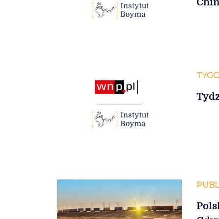
Chin
TYGO
Tydz
PUBL
Pols