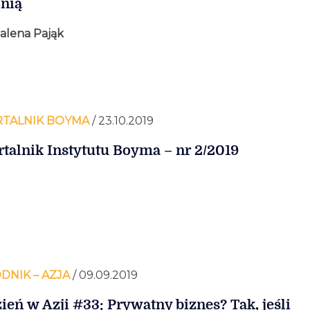
nią
lena Pająk
TALNIK BOYMA
/ 23.10.2019
talnik Instytutu Boyma – nr 2/2019
DNIK – AZJA
/ 09.09.2019
ień w Azji #33: Prywatny biznes? Tak, jeśli