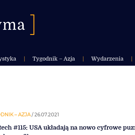
ystyka
|
Tygodnik – Azja
|
Wydarzenia
|
DNIK – AZJA
/ 26.07.2021
tech #115: USA układają na nowo cyfrowe puz