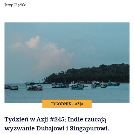
Jerzy Olędzki
TYGODNIK – AZJA
Tydzień w Azji #245: Indie rzucają
wyzwanie Dubajowi i Singapurowi.