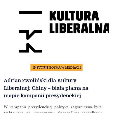
INSTYTUT BOYMA W MEDIACH
Adrian Zwoliński dla Kultury
Liberalnej: Chiny – biała plama na
mapie kampanii prezydenckiej
W kampanii prezydenckiej polityka zagraniczna była
traktowana po macoszemu. Szczególnie zaniedbany