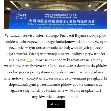
W ramach serwisu internetowego Fundacji Boyma stosuje pliki
cookie w celu zapewnienia jego funkcjonowania na najwyższym
poziomie, w tym dostosowania do indywidualnych potrzeb
użytkownika. Więcej informacji o naszej polityce prywatności
BOYM NA ŚWIECIE
znajdziesz
tutaj
. Możesz dokonać w każdym czasie zmiany
warunków przechowywania lub uzyskiwania dostępu do plików
Analityk Instytutu Boyma Maciej
cookie przy wykorzystaniu opcji dostępnych w przeglądarce
internetowej. Korzystanie z serwisu z ustawieniami przeglądarki
Lipiński na International Seminar on
dopuszczającymi pozostawianie plików cookie oznacza, że
Belt and Road Initiative and Energy
zgadzasz się na ich pozostawianie w Twoim urządzeniu i
Connectivity
uzyskiwanie dostępu do nich.
Maciej Lipiński, analityk Instytutu Boyma bierze
Akceptuj
udział w 3 edycji International Seminar on Belt and