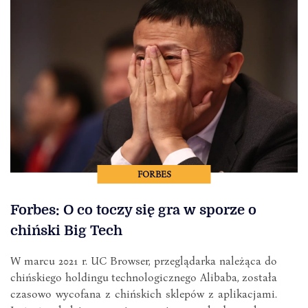
FORBES
Forbes: O co toczy się gra w sporze o
chiński Big Tech
W marcu 2021 r. UC Browser, przeglądarka należąca do
chińskiego holdingu technologicznego Alibaba, została
czasowo wycofana z chińskich sklepów z aplikacjami.