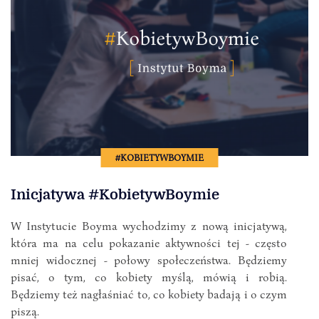
#KOBIETYWBOYMIE
Inicjatywa #KobietywBoymie
W Instytucie Boyma wychodzimy z nową inicjatywą,
która ma na celu pokazanie aktywności tej - często
mniej widocznej - połowy społeczeństwa. Będziemy
pisać, o tym, co kobiety myślą, mówią i robią.
Będziemy też nagłaśniać to, co kobiety badają i o czym
piszą.