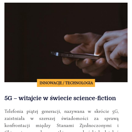
INNOWACJE / TECHNOLOGIA
5G – witajcie w świecie science-fiction
Telefonia piątej generacji, nazywana w skrócie 5G,
zaistniała w szerszej świadomości za sprawą
konfrontacji między Stanami Zjednoczonymi i