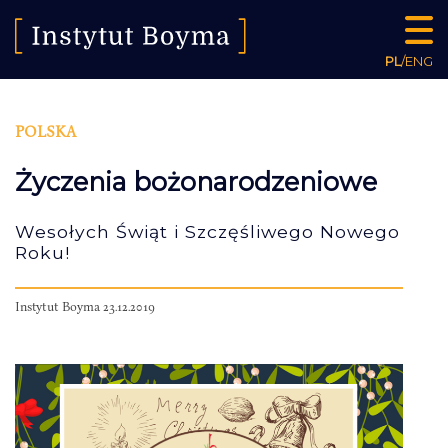
PL
/
ENG
POLSKA
Życzenia bożonarodzeniowe
Wesołych Świąt i Szczęśliwego Nowego
Roku!
Instytut Boyma 23.12.2019