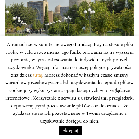
TYGODNIK – AZJA
W ramach serwisu internetowego Fundacji Boyma stosuje pliki
cookie w celu zapewnienia jego funkcjonowania na najwyższym
Azjatech #244: Miasteczka IT w
poziomie, w tym dostosowania do indywidualnych potrzeb
użytkownika. Więcej informacji o naszej polityce prywatności
Uzbekistanie wprowadzone dekretem
znajdziesz
tutaj
. Możesz dokonać w każdym czasie zmiany
Azjatech to cotygodniowy przegląd najważniejszych
warunków przechowywania lub uzyskiwania dostępu do plików
informacji o innowacjach i technologii w krajach Azji,
cookie przy wykorzystaniu opcji dostępnych w przeglądarce
tworzony przez zespół analityków Instytutu Boyma we
internetowej. Korzystanie z serwisu z ustawieniami przeglądarki
współpracy z Polskim Towarzystwem Wspierania
dopuszczającymi pozostawianie plików cookie oznacza, że
Przedsiębiorczości.
zgadzasz się na ich pozostawianie w Twoim urządzeniu i
uzyskiwanie dostępu do nich.
Akceptuj