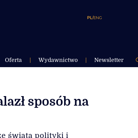
PL
/
ENG
Oferta
|
Wydawnictwo
|
Newsletter
alazł sposób na
 świata polityki i