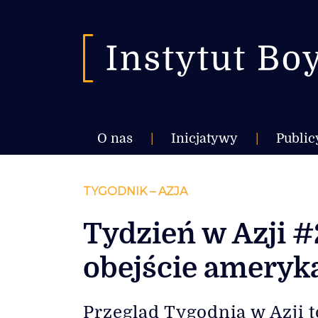
O nas
|
Inicjatywy
|
Public
TYGODNIK – AZJA
Tydzień w Azji #
obejście ameryk
Przegląd Tygodnia w Azji t