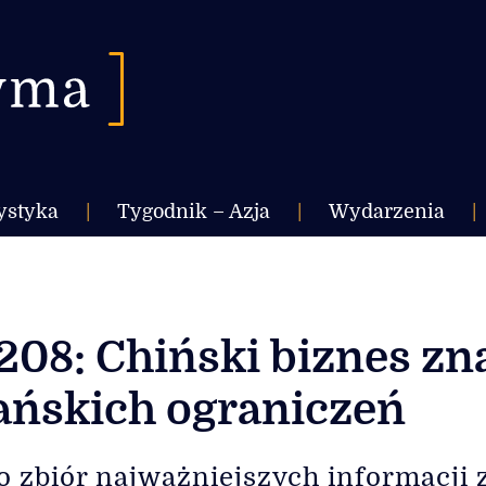
ystyka
|
Tygodnik – Azja
|
Wydarzenia
|
208: Chiński biznes zn
ańskich ograniczeń
o zbiór najważniejszych informacji ze