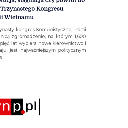
lucja, stagnacja czy powrót do
i Trzynastego Kongresu
ii Wietnamu
zynasty kongres Komunistycznej Partii
nicą zgromadzenie, na którym 1,600
pięć lat wybiera nowe kierownictwo i
aju, jest najważniejszym politycznym
e.