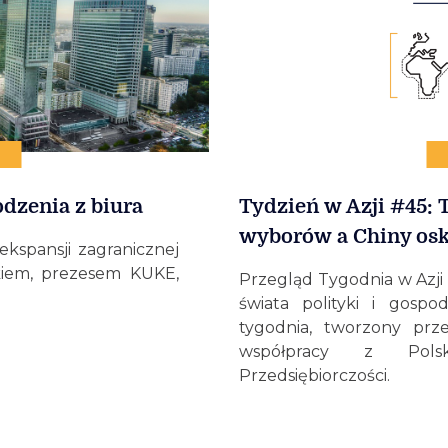
dzenia z biura
Tydzień w Azji #45: 
wyborów a Chiny osk
kspansji zagranicznej
kiem, prezesem KUKE,
Przegląd Tygodnia w Azji 
świata polityki i gospo
tygodnia, tworzony prz
współpracy z Polsk
Przedsiębiorczości.