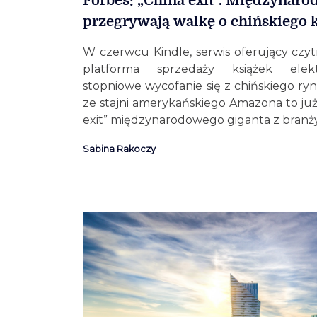
Forbes: „China exit”. Międzynaro
przegrywają walkę o chińskiego
W czerwcu Kindle, serwis oferujący czy
platforma sprzedaży książek elektr
stopniowe wycofanie się z chińskiego ry
ze stajni amerykańskiego Amazona to już
exit” międzynarodowego giganta z branży
Sabina Rakoczy