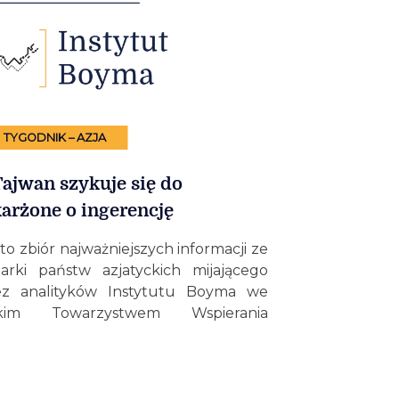
TYGODNIK – AZJA
Tajwan szykuje się do
arżone o ingerencję
to zbiór najważniejszych informacji ze
darki państw azjatyckich mijającego
ez analityków Instytutu Boyma we
im Towarzystwem Wspierania