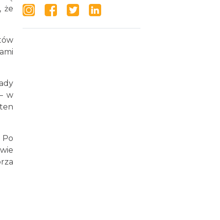
, że
tów
ami
ady
 – w
 ten
 Po
wie
rza