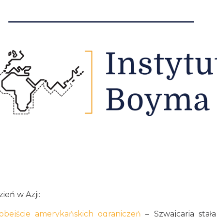
eń w Azji:
 obejście amerykańskich ograniczeń
– Szwajcaria stała