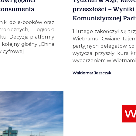
dowi giganci
Tydzień w Azji: Rewo
 konsumenta
przeszłości – Wynik
Komunistycznej Part
tniki do e-booków oraz
onicznych, ogłosiła
1 lutego zakończył się tr
nku. Decyzja platformy
Wietnamu. Owiane tajem
 kolejny głośny „China
partyjnych delegatów co 
 cyfrowej.
wytycza przyszły kurs kr
wydarzeniem w Wietnami
Waldemar Jaszczyk