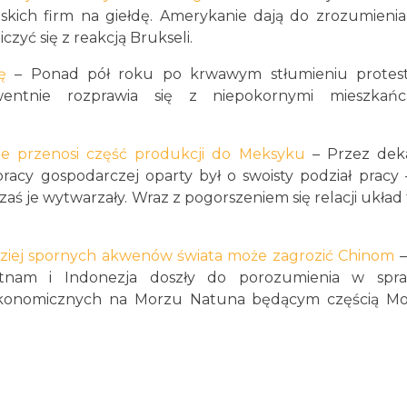
ich firm na giełdę. Amerykanie dają do zrozumienia
czyć się z reakcją Brukseli.
ję
– Ponad pół roku po krwawym stłumieniu protes
kwentnie rozprawia się z niepokornymi mieszkańc
le przenosi część produkcji do Meksyku
– Przez dek
acy gospodarczej oparty był o swoisty podział pracy
ś je wytwarzały. Wraz z pogorszeniem się relacji układ
ziej spornych akwenów świata może zagrozić Chinom
–
etnam i Indonezja doszły do porozumienia w spra
 ekonomicznych na Morzu Natuna będącym częścią Mo