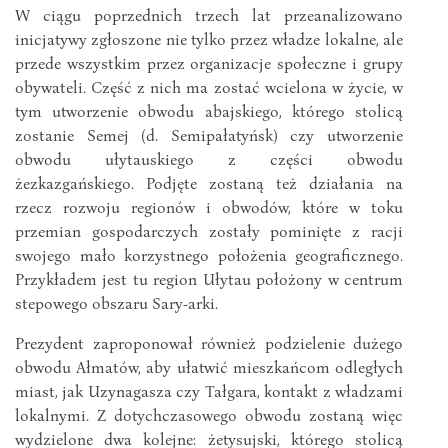
W ciągu poprzednich trzech lat przeanalizowano
inicjatywy zgłoszone nie tylko przez władze lokalne, ale
przede wszystkim przez organizacje społeczne i grupy
obywateli. Część z nich ma zostać wcielona w życie, w
tym utworzenie obwodu abajskiego, którego stolicą
zostanie Semej (d. Semipałatyńsk) czy utworzenie
obwodu ułytauskiego z części obwodu
żezkazgańskiego. Podjęte zostaną też działania na
rzecz rozwoju regionów i obwodów, które w toku
przemian gospodarczych zostały pominięte z racji
swojego mało korzystnego położenia geograficznego.
Przykładem jest tu region Ułytau położony w centrum
stepowego obszaru Sary-arki.
Prezydent zaproponował również podzielenie dużego
obwodu Ałmatów, aby ułatwić mieszkańcom odległych
miast, jak Uzynagasza czy Tałgara, kontakt z władzami
lokalnymi. Z dotychczasowego obwodu zostaną więc
wydzielone dwa kolejne: żetysujski, którego stolicą