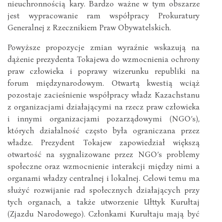
nieuchronnością kary. Bardzo ważne w tym obszarze
jest wypracowanie ram współpracy Prokuratury
Generalnej z Rzecznikiem Praw Obywatelskich.
Powyższe propozycje zmian wyraźnie wskazują na
dążenie prezydenta Tokajewa do wzmocnienia ochrony
praw człowieka i poprawy wizerunku republiki na
forum międzynarodowym. Otwartą kwestią wciąż
pozostaje zacieśnienie współpracy władz Kazachstanu
z organizacjami działającymi na rzecz praw człowieka
i innymi organizacjami pozarządowymi (NGO’s),
których działalność często była ograniczana przez
władze. Prezydent Tokajew zapowiedział większą
otwartość na sygnalizowane przez NGO’s problemy
społeczne oraz wzmocnienie interakcji między nimi a
organami władzy centralnej i lokalnej. Celowi temu ma
służyć rozwijanie rad społecznych działających przy
tych organach, a także utworzenie Ułttyk Kurułtaj
(Zjazdu Narodowego). Członkami Kurułtaju mają być