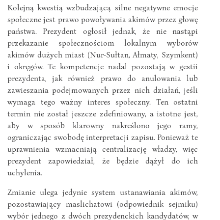
Kolejną kwestią wzbudzającą silne negatywne emocje
społeczne jest prawo powoływania akimów przez głowę
państwa. Prezydent ogłosił jednak, że nie nastąpi
przekazanie społecznościom lokalnym wyborów
akimów dużych miast (Nur-Sułtan, Ałmaty, Szymkent)
i okręgów. Te kompetencje nadal pozostają w gestii
prezydenta, jak również prawo do anulowania lub
zawieszania podejmowanych przez nich działań, jeśli
wymaga tego ważny interes społeczny. Ten ostatni
termin nie został jeszcze zdefiniowany, a istotne jest,
aby w sposób klarowny nakreślono jego ramy,
ograniczając swobodę interpretacji zapisu. Ponieważ te
uprawnienia wzmacniają centralizację władzy, więc
prezydent zapowiedział, że będzie dążył do ich
uchylenia.
Zmianie ulega jedynie system ustanawiania akimów,
pozostawiający maslichatowi (odpowiednik sejmiku)
wybór jednego z dwóch prezydenckich kandydatów, w