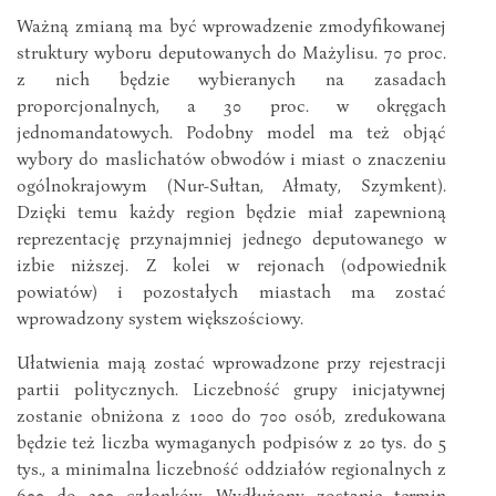
Ważną zmianą ma być wprowadzenie zmodyfikowanej
struktury wyboru deputowanych do Mażylisu. 70 proc.
z nich będzie wybieranych na zasadach
proporcjonalnych, a 30 proc. w okręgach
jednomandatowych. Podobny model ma też objąć
wybory do maslichatów obwodów i miast o znaczeniu
ogólnokrajowym (Nur-Sułtan, Ałmaty, Szymkent).
Dzięki temu każdy region będzie miał zapewnioną
reprezentację przynajmniej jednego deputowanego w
izbie niższej. Z kolei w rejonach (odpowiednik
powiatów) i pozostałych miastach ma zostać
wprowadzony system większościowy.
Ułatwienia mają zostać wprowadzone przy rejestracji
partii politycznych. Liczebność grupy inicjatywnej
zostanie obniżona z 1000 do 700 osób, zredukowana
będzie też liczba wymaganych podpisów z 20 tys. do 5
tys., a minimalna liczebność oddziałów regionalnych z
600 do 200 członków. Wydłużony zostanie termin