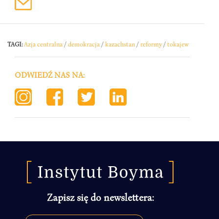
TAGI:
Azja centralna
/
demokracja
/
kazachstan
/
reformy
/
tokajew
ODWIEDŹ NAS NA:
Zapisz się do newslettera: