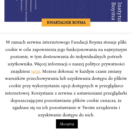
KWARTALNIK BOYMA
Kwartalnik Boyma – nr 2 (20)/2024
W ramach serwisu internetowego Fundacji Boyma stosuje pliki
cookie w celu zapewnienia jego funkcjonowania na najwyższym
Niniejszy Kwartalnik ma na celu uchwycenie
poziomie, w tym dostosowania do indywidualnych potrzeb
złożoności nacjonalizmu w dynamicznie
użytkownika. Więcej informacji o naszej polityce prywatności
zmieniającym się globalnym porządku, pokazując jego
znajdziesz
tutaj
. Możesz dokonać w każdym czasie zmiany
różnorodne formy, motywacje i konsekwencje w
warunków przechowywania lub uzyskiwania dostępu do plików
regionie Azji.
cookie przy wykorzystaniu opcji dostępnych w przeglądarce
internetowej. Korzystanie z serwisu z ustawieniami przeglądarki
dopuszczającymi pozostawianie plików cookie oznacza, że
zgadzasz się na ich pozostawianie w Twoim urządzeniu i
uzyskiwanie dostępu do nich.
Akceptuj