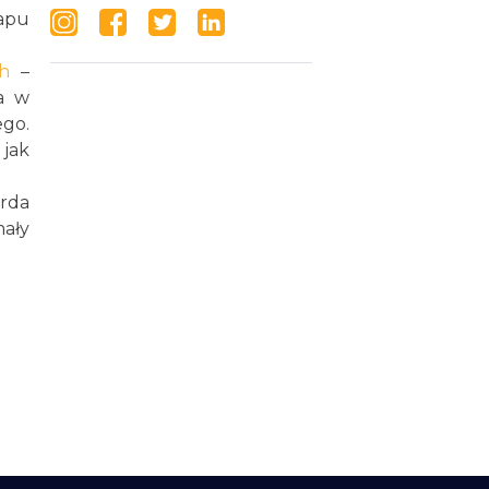
łapu
ch
–
ia w
go.
jak
arda
mały