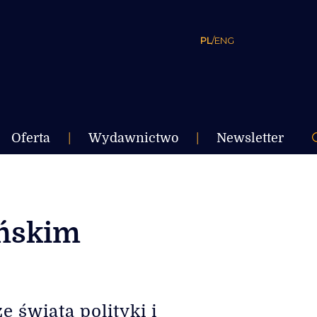
PL
/
ENG
Oferta
|
Wydawnictwo
|
Newsletter
ońskim
 świata polityki i