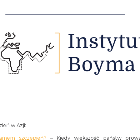
eń w Azji:
ramem szczepień?
– Kiedy większość państw prowa