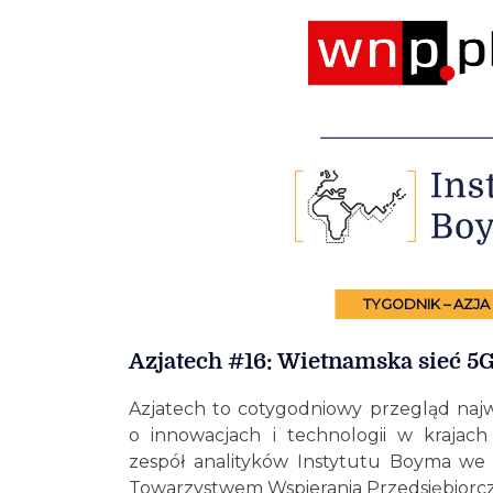
TYGODNIK – AZJA
Azjatech #16: Wietnamska sieć 5
Azjatech to cotygodniowy przegląd najw
o innowacjach i technologii w krajach
zespół analityków Instytutu Boyma we
Towarzystwem Wspierania Przedsiębiorcz