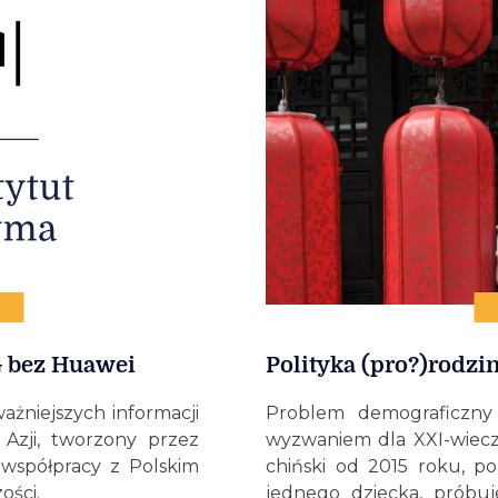
G bez Huawei
Polityka (pro?)rodzi
ażniejszych informacji
Problem demograficzny
 Azji, tworzony przez
wyzwaniem dla XXI-wieczn
 współpracy z Polskim
chiński od 2015 roku, po
ości.
jednego dziecka, próbuj