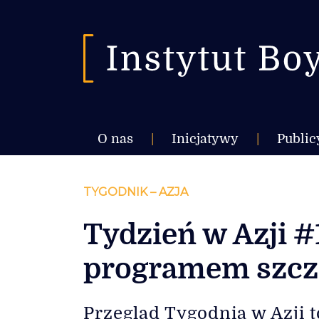
O nas
|
Inicjatywy
|
Public
TYGODNIK – AZJA
Tydzień w Azji #1
programem szcz
Przegląd Tygodnia w Azji t