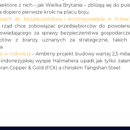
które z nich – jak Wielka Brytania – zbliżają się do pu
a dopiero pierwsze kroki na placu boju.
orach ds. bezpieczeństwa i kontrwywiadzie w firma
i rząd chce zobowiązać przedsiębiorców do powołan
powiadającego za sprawy bezpieczeństwa gospodarcze
tów z branży uznanych za strategiczne, takich 
a.
ej w Indonezji
– Ambitny projekt budowy wartej 2,5 mili
indonezyjskiej wyspie Halmahera upadł, jak tylko zała
an Copper & Gold (FCX) a chińskim Tsingshan Steel.