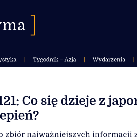
ystyka
|
Tygodnik – Azja
|
Wydarzenia
|
21: Co się dzieje z jap
epień?
o zbiór najważniejszych informacji ze