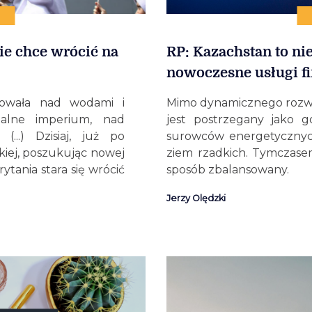
ie chce wrócić na
RP: Kazachstan to ni
nowoczesne usługi f
nowała nad wodami i
Mimo dynamicznego rozw
ialne imperium, nad
jest postrzegany jako 
(...) Dzisiaj, już po
surowców energetycznyc
kiej, poszukując nowej
ziem rzadkich. Tymczasem
ytania stara się wrócić
sposób zbalansowany.
Jerzy Olędzki