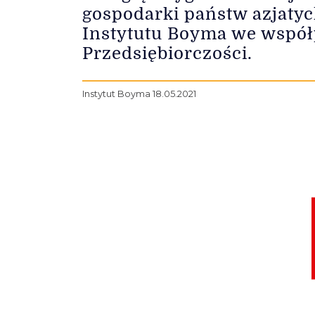
gospodarki państw azjatyc
Instytutu Boyma we wspó
Przedsiębiorczości.
Instytut Boyma 18.05.2021