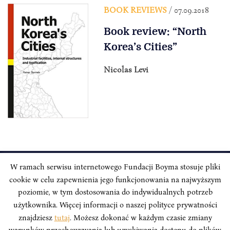
BOOK REVIEWS
/ 07.09.2018
Book review: “North
Korea’s Cities”
Nicolas Levi
W ramach serwisu internetowego Fundacji Boyma stosuje pliki
cookie w celu zapewnienia jego funkcjonowania na najwyższym
INSTYTUT BOYMA / Asian Century
Correspondence address: Freta 11/5, 00-227 Warsaw, Poland
poziomie, w tym dostosowania do indywidualnych potrzeb
użytkownika. Więcej informacji o naszej polityce prywatności
Stay Connected, Visit our Social Media Pages:
znajdziesz
tutaj
. Możesz dokonać w każdym czasie zmiany
warunków przechowywania lub uzyskiwania dostępu do plików