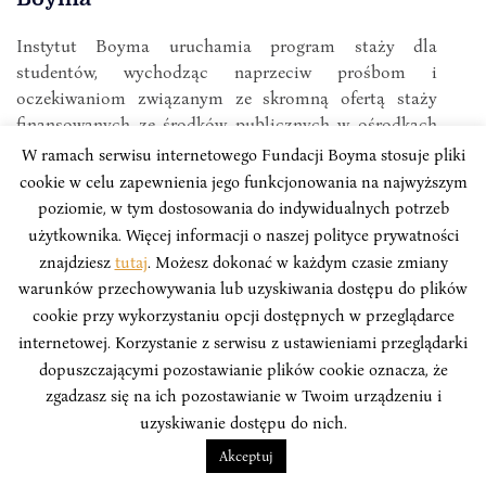
Instytut Boyma uruchamia program staży dla
studentów, wychodząc naprzeciw prośbom i
oczekiwaniom związanym ze skromną ofertą staży
finansowanych ze środków publicznych w ośrodkach
analitycznych/centrach badawczych w Polsce.
W ramach serwisu internetowego Fundacji Boyma stosuje pliki
cookie w celu zapewnienia jego funkcjonowania na najwyższym
poziomie, w tym dostosowania do indywidualnych potrzeb
użytkownika. Więcej informacji o naszej polityce prywatności
znajdziesz
tutaj
. Możesz dokonać w każdym czasie zmiany
warunków przechowywania lub uzyskiwania dostępu do plików
cookie przy wykorzystaniu opcji dostępnych w przeglądarce
internetowej. Korzystanie z serwisu z ustawieniami przeglądarki
dopuszczającymi pozostawianie plików cookie oznacza, że
zgadzasz się na ich pozostawianie w Twoim urządzeniu i
uzyskiwanie dostępu do nich.
Akceptuj