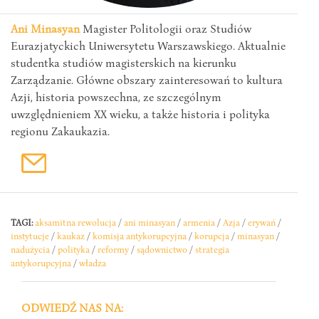
Ani Minasyan
Magister Politologii oraz Studiów
Eurazjatyckich Uniwersytetu Warszawskiego. Aktualnie
studentka studiów magisterskich na kierunku
Zarządzanie. Główne obszary zainteresowań to kultura
Azji, historia powszechna, ze szczególnym
uwzględnieniem XX wieku, a także historia i polityka
regionu Zakaukazia.
TAGI:
aksamitna rewolucja
/
ani minasyan
/
armenia
/
Azja
/
erywań
/
instytucje
/
kaukaz
/
komisja antykorupcyjna
/
korupcja
/
minasyan
/
nadużycia
/
polityka
/
reformy
/
sądownictwo
/
strategia
antykorupcyjna
/
władza
ODWIEDŹ NAS NA: