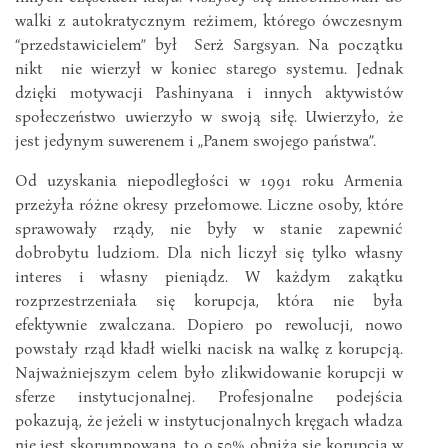
walki z autokratycznym reżimem, którego ówczesnym
“przedstawicielem” był Serż Sargsyan. Na początku
nikt nie wierzył w koniec starego systemu. Jednak
dzięki motywacji Pashinyana i innych aktywistów
społeczeństwo uwierzyło w swoją siłę. Uwierzyło, że
jest jedynym suwerenem i „Panem swojego państwa”.
Od uzyskania niepodległości w 1991 roku Armenia
przeżyła różne okresy przełomowe. Liczne osoby, które
sprawowały rządy, nie były w stanie zapewnić
dobrobytu ludziom. Dla nich liczył się tylko własny
interes i własny pieniądz. W każdym zakątku
rozprzestrzeniała się korupcja, która nie była
efektywnie zwalczana. Dopiero po rewolucji, nowo
powstały rząd kładł wielki nacisk na walkę z korupcją.
Najważniejszym celem było zlikwidowanie korupcji w
sferze instytucjonalnej. Profesjonalne podejścia
pokazują, że jeżeli w instytucjonalnych kręgach władza
nie jest skorumpowana, to o 50% obniża się korupcja w