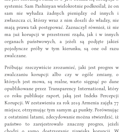
systemie. Sam Pashinyan wielokrotnie podkreślał, że on
sam nie wyłudza żadnych pieniędzy od innych i
zwłaszcza ci, którzy wraz z nim doszli do władzy, nie
mają prawa tak postępować. Zaznaczył również, iż nie
ma już korupcji w przestrzeni rządu, jak i w innych
organach państwowych, a jeżeli są podjęte jakieś
pojedyncze próby w tym kierunku, są one od razu
zwalczane.
Próbując rzeczywiście zrozumieć, jaki jest progres w
zwalczaniu korupcji albo czy w ogóle zmiany, o
których jest mowa, są realne, warto sięgnąć po dane
opublikowane przez Transparency International, który
co roku publikuje raport, jaką jest Indeks Percepcji
Korupcji. W zestawieniu za rok 2019 Armenia zajęła 77
miejsce, otrzymując tym samym 42 punkty. Porównując
z ostatnimi latami, zdecydowanie można stwierdzić, iż
państwo to zarejestrowało znaczny progres, jeżeli
chodzi o samo dostrzeganie zjawiska korupcji. W