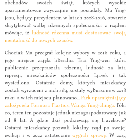
obchodów swoich świąt, których wysokie
apartamentowce zwyczajnie nie posiadały. Ma Ying-
jeou, będący prezydentem w latach 2008-2016, otwarcie
skrytykował walkę rdzennych społeczności z rządem
mówiąc, iż
ludność rdzenna musi dostosować swoją
mentalność do nowych czasów.
Chociaż Ma przegrał kolejne wybory w 2016 roku, a
jego miejsce zajęła liberalna Tsai Ying-wen, która
publicznie przepraszała rdzenną ludność za lata
represji, mieszkańców społeczności Ljavek i tak
wysiedlono. Ostatnie domy, których mieszkańcy
zostali wyrzuceni z nich siłą, zostały wyburzone w 2018
roku, a w ich miejscu planowano…
Park upamiętniający
założyciela Formosa Plastics, Wanga Yung-chinga.
Póki
co, teren ten pozostaje jednak niezagospodarowany już
od 8 lat. A gdzie dziś podziewają się Ljavekovie?
Ostatni mieszkańcy pozwali lokalny rząd po swojej
ewikcji i w 2022 ostatecznie
wygrali sprawę
. W 2023