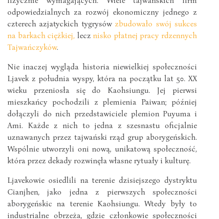
odpowiedzialnych za rozwój ekonomiczny jednego z
czterech azjatyckich tygrysów
zbudowało swój sukces
na barkach ciężkiej,
lecz
nisko płatnej pracy rdzennych
Tajwańczyków
.
Nie inaczej wygląda historia niewielkiej społeczności
Ljavek z południa wyspy, która na początku lat 50. XX
wieku przeniosła się do Kaohsiungu. Jej pierwsi
mieszkańcy pochodzili z plemienia Paiwan; później
dołączyli do nich przedstawiciele plemion Puyuma i
Ami. Każde z nich to jedna z szesnastu oficjalnie
uznawanych przez tajwański rząd grup aborygeńskich.
Wspólnie utworzyli oni nową, unikatową społeczność,
która przez dekady rozwinęła własne rytuały i kulturę.
Ljavekowie osiedlili na terenie dzisiejszego dystryktu
Cianjhen, jako jedna z pierwszych społeczności
aborygeńskic na terenie Kaohsiungu. Wtedy były to
industrialne obrzeża, gdzie członkowie społeczności