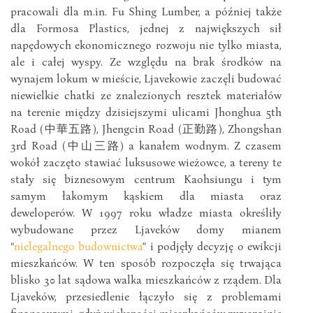
pracowali dla m.in. Fu Shing Lumber, a później także
dla Formosa Plastics, jednej z największych sił
napędowych ekonomicznego rozwoju nie tylko miasta,
ale i całej wyspy. Ze względu na brak środków na
wynajem lokum w mieście, Ljavekowie zaczęli budować
niewielkie chatki ze znalezionych resztek materiałów
na terenie między dzisiejszymi ulicami Jhonghua 5th
Road (中華五路), Jhengcin Road (正勤路), Zhongshan
3rd Road (中山三路) a kanałem wodnym. Z czasem
wokół zaczęto stawiać luksusowe wieżowce, a tereny te
stały się biznesowym centrum Kaohsiungu i tym
samym łakomym kąskiem dla miasta oraz
deweloperów. W 1997 roku władze miasta określiły
wybudowane przez Ljaveków domy mianem
“
nielegalnego budownictwa
” i podjęły decyzję o ewikcji
mieszkańców. W ten sposób rozpoczęła się trwająca
blisko 30 lat sądowa walka mieszkańców z rządem. Dla
Ljaveków, przesiedlenie łączyło się z problemami
finansowymi, gdyż większości mieszkańców zwyczajnie