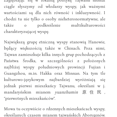
ciągle słyszymy od włodarzy wyspy, jak ważnymi
wartościami są dla nich równość i inkluzywność. I
chodzi tu nie tylko o osoby nieheteronormatywne, ale
także o podkreślenie multikulturowości
charakteryzującej wyspę.
Największą grupę etniczną wyspy stanowią Hanowie,
będący większością także w Chinach. Poza nimi,
Tajwan zamieszkuje kilka innych grup pochodzących z
Państwa Środka, w szczególności z położonych
najbliżej wyspy południowych prowincji Fujian i
Guangzhou, m.in. Hakka oraz Minnan. Na tym tle
kulturowo-językowym najbardziej wyróżniają się
jednak pierwsi mieszkańcy Tajwanu, określani w j.
mandaryńskim mianem
yuanzhumin
原住民,
“pierwotnych mieszkańców”.
Mowa tu oczywiście o rdzennych mieszkańcach wyspy,
określanych czasem mianem tajwańskich Aborygenów.