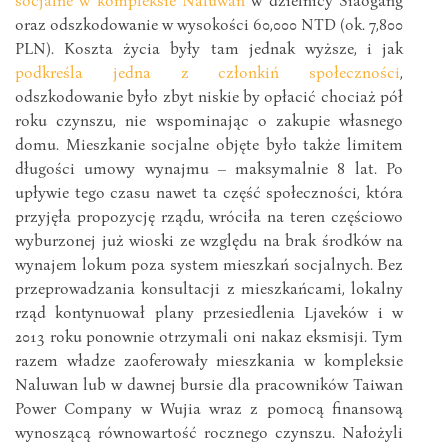
oraz odszkodowanie w wysokości 60,000 NTD (ok. 7,800
PLN). Koszta życia były tam jednak wyższe, i jak
podkreśla jedna z członkiń społeczności
,
odszkodowanie było zbyt niskie by opłacić chociaż pół
roku czynszu, nie wspominając o zakupie własnego
domu. Mieszkanie socjalne objęte było także limitem
długości umowy wynajmu – maksymalnie 8 lat. Po
upływie tego czasu nawet ta część społeczności, która
przyjęła propozycję rządu, wróciła na teren częściowo
wyburzonej już wioski ze względu na brak środków na
wynajem lokum poza system mieszkań socjalnych. Bez
przeprowadzania konsultacji z mieszkańcami, lokalny
rząd kontynuował plany przesiedlenia Ljaveków i w
2013 roku ponownie otrzymali oni nakaz eksmisji. Tym
razem władze zaoferowały mieszkania w kompleksie
Naluwan lub w dawnej bursie dla pracowników Taiwan
Power Company w Wujia wraz z pomocą finansową
wynoszącą równowartość rocznego czynszu. Nałożyli