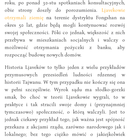
roku, po ponad 30-stu spotkaniach konsultacyjnych,
obie strony doszły do porozumienia.
Ljavekowie
otrzymali ziemię
na terenie dystryktu Fongshan na
okres 50 lat, gdzie będą mogli kontynuować rozwój
swojej społeczności. Póki co jednak, większość z nich
przebywa w mieszkaniach socjalnych i walczy o
możliwość otrzymania pożyczki z banku, aby
rozpocząć budowę nowych domów.
Historia Ljaveków to tylko jeden z wielu przykładów
przymusowych przesiedleń ludności rdzennej w
historii Tajwanu. W tym przypadku nie kończy się ona
w pełni szczęśliwie. Wyrok sądu ma słodko-gorzki
smak, bo choć w teorii Ljavekowie wygrali, to w
praktyce i tak stracili swoje domy i (przynajmniej
tymczasowo) społeczność, o którą walczyli. Jest to
jednak ciekawy przykład tego, jak ważna jest spójność
przekazu z akcjami rządu, zarówno narodowego jak i
lokalnego; bez tego ciężko mówić o jakiejkolwiek