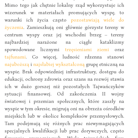
Mimo tego jak chętnie lokalny rząd wykorzystuje ich
wizerunek w materiałach promujących wyspę, to
warunki ich życia często
pozostawiają wiele do
życzenia
. Zamieszkują oni głównie górzyste tereny w
centrum wyspy oraz jej wschodni brzeg – tereny
najbardziej narażone na ciągłe kataklizmy
spowodowane licznymi
trzęsieniami ziemi
oraz
tajfunami
. Co więcej, ludność rdzenna stanowi
najuboższą
i
najsłabiej wykształconą
grupę etniczną na
wyspie. Brak odpowiedniej infrastruktury, dostępu do
edukacji, ochrony zdrowia oraz szans na rozwój stawia
ich w dużo gorszej niż pozostałych Tajwańczyków
sytuacji finansowej. Od zakończenia II wojny
światowej i przemian społecznych, które zaszły na
wyspie w tym okresie, migrują oni na obrzeża ośrodków
miejskich lub w okolice kompleksów przemysłowych.
Tam podejmują się różnych prac niewymagających
specjalnych kwalifikacji lub prac dorywczych, często
fizycznie wymagających. Wiele tajwańskich firm