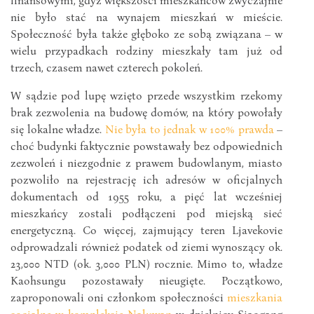
nie było stać na wynajem mieszkań w mieście.
Społeczność była także głęboko ze sobą związana – w
wielu przypadkach rodziny mieszkały tam już od
trzech, czasem nawet czterech pokoleń.
W sądzie pod lupę wzięto przede wszystkim rzekomy
brak zezwolenia na budowę domów, na który powołały
się lokalne władze.
Nie była to jednak w 100% prawda
–
choć budynki faktycznie powstawały bez odpowiednich
zezwoleń i niezgodnie z prawem budowlanym, miasto
pozwoliło na rejestrację ich adresów w oficjalnych
dokumentach od 1955 roku, a pięć lat wcześniej
mieszkańcy zostali podłączeni pod miejską sieć
energetyczną. Co więcej, zajmujący teren Ljavekovie
odprowadzali również podatek od ziemi wynoszący ok.
23,000 NTD (ok. 3,000 PLN) rocznie. Mimo to, władze
Kaohsungu pozostawały nieugięte. Początkowo,
zaproponowali oni członkom społeczności
mieszkania
socjalne w kompleksie Naluwan
w dzielnicy Siaogang