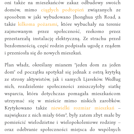
oni także na mieszkańców zakaz odbudowy swoich
domów, mimo
ciągłych podtopień
związanych ze
sposobem w jaki wybudowano Jhonghua 5th Road, a
także
kilkoma pożarami
, które wybuchały na terenie
zajmowanym przez społeczność, rzekomo przez
przestarzałą instalację elektryczną. Ze strachu przed
bezdomnością, część rodzin podpisała ugodę z rządem
i przeniosła się do nowych mieszkań.
Plan władz, określany mianem “jeden dom za jeden
dom” od początku spotykał się jednak z ostrą krytyką
ze strony aktywistów, jak i samych Ljaveków. Według
nich, rozdzielenie społeczności zniszczyłoby siatkę
wsparcia, która dotychczas pomagała mieszkańcom
utrzymać się w mieście mimo niskich zarobków.
Krytykowano także
niewielki rozmiar mieszkań
–
największe z nich miały 66m², były zatem zbyt małe by
pomieścić wielodzietne i wielopokoleniowe rodziny –
oraz odebranie społeczności miejsca do wspólnych