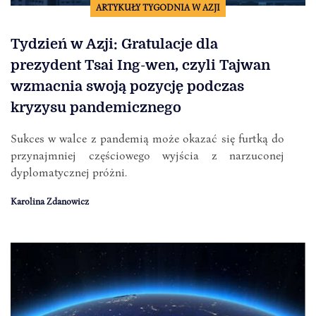
ARTYKUŁY TYGODNIA W AZJI
Tydzień w Azji: Gratulacje dla
prezydent Tsai Ing-wen, czyli Tajwan
wzmacnia swoją pozycję podczas
kryzysu pandemicznego
Sukces w walce z pandemią może okazać się furtką do
przynajmniej częściowego wyjścia z narzuconej
dyplomatycznej próżni.
Karolina Zdanowicz