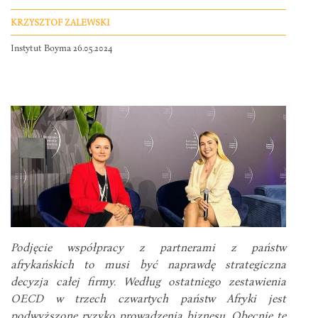
KRZYSZTOF ZALEWSKI
Instytut Boyma 26.05.2024
Podjęcie współpracy z partnerami z państw
afrykańskich to musi być naprawdę strategiczna
decyzja całej firmy. Według ostatniego zestawienia
OECD w trzech czwartych państw Afryki jest
podwyższone ryzyko prowadzenia biznesu. Obecnie te