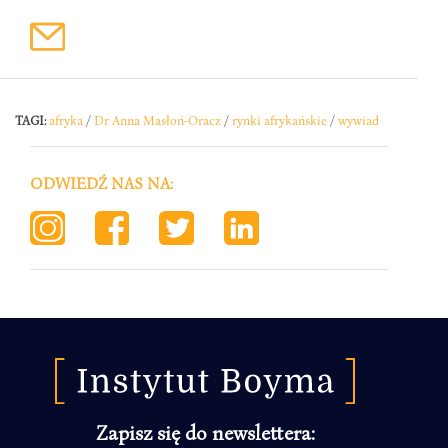
TAGI:
afryka
/
Dr Anna Masłoń-Oracz
/
rynki afrykańskie
/
wywiad
ODWIEDŹ NAS NA:
Zapisz się do newslettera: