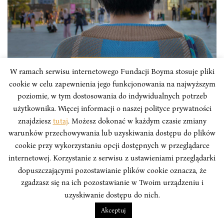
ANALIZY
W ramach serwisu internetowego Fundacji Boyma stosuje pliki
cookie w celu zapewnienia jego funkcjonowania na najwyższym
Czy walka o równouprawnienie kobiet
poziomie, w tym dostosowania do indywidualnych potrzeb
w Korei Południowej jest wyjątkowa?
użytkownika. Więcej informacji o naszej polityce prywatności
znajdziesz
tutaj
. Możesz dokonać w każdym czasie zmiany
Celem artykułu jest pokazanie walki kobiet
warunków przechowywania lub uzyskiwania dostępu do plików
południowokoreańskich o równouprawnienie w
cookie przy wykorzystaniu opcji dostępnych w przeglądarce
społeczeństwie, przedstawienie czynników budujących
internetowej. Korzystanie z serwisu z ustawieniami przeglądarki
ruch feministyczny, omówienie aktualnego stanu
dopuszczającymi pozostawianie plików cookie oznacza, że
prawnego dotyczącego zabezpieczenia praw kobiet jak
zgadzasz się na ich pozostawianie w Twoim urządzeniu i
również pokazanie rzeczywistej sytuacji zawodowej
uzyskiwanie dostępu do nich.
kobiet w Korei Południowej w 2020 roku.
Akceptuj
Wioletta Małota