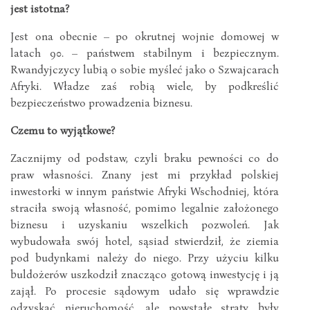
jest istotna?
Jest ona obecnie – po okrutnej wojnie domowej w
latach 90. – państwem stabilnym i bezpiecznym.
Rwandyjczycy lubią o sobie myśleć jako o Szwajcarach
Afryki. Władze zaś robią wiele, by podkreślić
bezpieczeństwo prowadzenia biznesu.
Czemu to wyjątkowe?
Zacznijmy od podstaw, czyli braku pewności co do
praw własności. Znany jest mi przykład polskiej
inwestorki w innym państwie Afryki Wschodniej, która
straciła swoją własność, pomimo legalnie założonego
biznesu i uzyskaniu wszelkich pozwoleń. Jak
wybudowała swój hotel, sąsiad stwierdził, że ziemia
pod budynkami należy do niego. Przy użyciu kilku
buldożerów uszkodził znacząco gotową inwestycję i ją
zajął. Po procesie sądowym udało się wprawdzie
odzyskać nieruchomość, ale powstałe straty były