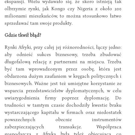
ekspansji. Wielu wydawało się, że skoro istnieją tak
olbrzymie rynki, jak Kongo czy Nigeria z około 200
milionami mieszkańców, to można stosunkowo łatwo
sprzedawać tam swoje produkty.
Gdzie tkwił błąd?
Rynki Afryki, przy całej jej różnorodności, łączy jedno:
aby odnieść sukces biznesowy, trzeba zbudować
długofalową relację z partnerami na miejscu. Trzeba
być tam wprowadzonym przez osobę, która jest
obdarzona dużym zaufaniem w kręgach politycznych i
biznesowych. Ważne jest też umiejętne korzystanie ze
wsparcia przedstawicielstw dyplomatycznych, w celu
uwiarygodnienia firmy poprzez dyplomację. Do
trudności w tamtym czasie dochodziły kwestie braku
wystarczającego kapitału w firmach oraz niedostatek
powszechnych obecnie instrumentów
zabezpieczających transakcje. Współpraca
gospodarcza z Afryką była tyleż obiecująca, co