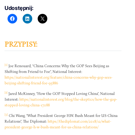
Udostępnij:
PRZYPISY:
[1]
Joe Renouard, “China Concerns: Why the GOP Sees Beijing as
Shifting from Friend to Foe”, National Interest:
https://nationalinterest.org/feature/china-concerns-why-gop-sees-
beijing-shifting-friend-foe-95886
[2]
Jared McKinney, “How the GOP Stopped Loving China”, National
Interest:
https://nationalinterest.org/blog/the-skeptics/how-the-gop-
stopped-loving-china-17088
[3]
Chi Wang, “What President George H.W. Bush Meant for US-China
Relations”, The Diplomat:
https://thediplomat.com/2018/12/what-
president-george-h-w-bush-meant-for-us-china-relations/