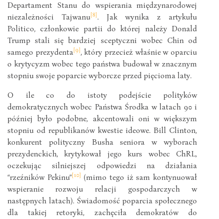
Departament Stanu do wspierania międzynarodowej
[8]
niezależności Tajwanu
. Jak wynika z artykułu
Politico, członkowie partii do której należy Donald
Trump stali się bardziej sceptyczni wobec Chin od
[9]
samego prezydenta
, który przecież właśnie w oparciu
o krytycyzm wobec tego państwa budował w znacznym
stopniu swoje poparcie wyborcze przed pięcioma laty.
O ile co do istoty podejście polityków
demokratycznych wobec Państwa Środka w latach 90 i
później było podobne, akcentowali oni w większym
stopniu od republikanów kwestie ideowe. Bill Clinton,
konkurent polityczny Busha seniora w wyborach
prezydenckich, krytykował jego kurs wobec ChRL,
oczekując silniejszej odpowiedzi na działania
[10]
“rzeźników Pekinu”
(mimo tego iż sam kontynuował
wspieranie rozwoju relacji gospodarczych w
następnych latach). Świadomość poparcia społecznego
dla takiej retoryki, zachęciła demokratów do