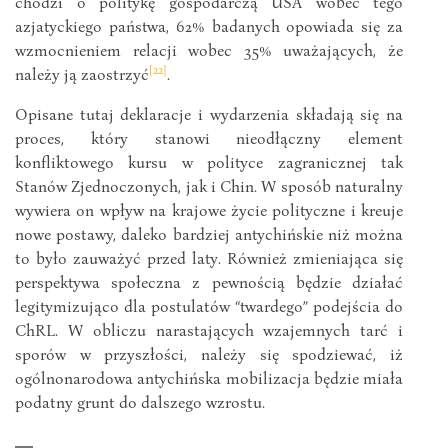
chodzi o politykę gospodarczą USA wobec tego
azjatyckiego państwa, 62% badanych opowiada się za
wzmocnieniem relacji wobec 35% uważających, że
[22]
należy ją zaostrzyć
.
Opisane tutaj deklaracje i wydarzenia składają się na
proces, który stanowi nieodłączny element
konfliktowego kursu w polityce zagranicznej tak
Stanów Zjednoczonych, jak i Chin. W sposób naturalny
wywiera on wpływ na krajowe życie polityczne i kreuje
nowe postawy, daleko bardziej antychińskie niż można
to było zauważyć przed laty. Również zmieniająca się
perspektywa społeczna z pewnością będzie działać
legitymizująco dla postulatów “twardego” podejścia do
ChRL. W obliczu narastających wzajemnych tarć i
sporów w przyszłości, należy się spodziewać, iż
ogólnonarodowa antychińska mobilizacja będzie miała
podatny grunt do dalszego wzrostu.