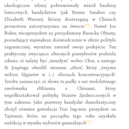
ideologiczne silniej pobrzmiewały wśród bardziej
lewicowych kandydatów (jak Bernie Sanders czy
Elizabeth Warren), którzy dostrzegają w Chinach
[16]
promotora autorytaryzmu na świecie
. Nawet Joe
Biden, wiceprezydent za prezydentury Baracka Obamy,
posiadający największe doświadczenie w sferze polityki
zagranicznej, wyraźnie zmienił swoje podejście. Ten
praktyczny zwycięzca obecnych prawyborów podziela
zdanie, iż należy być „twardym” wobec Chin, a samego
Xi Jinpinga określił mianem „zbira”, który „trzyma
milion Ujgurów w (…) obozach koncentracyjnych”.
Trzeba zaznaczyć, iż słowa te padły z ust wieloletniego
zwolennika zbliżenia z Chinami, który
współkształtował politykę Stanów Zjednoczonych w
tym zakresie. Jako pierwszy kandydat demokratyczny
złożył również gratulacje Tsai Ing-wen, prezydent na
Tajwanie, która na początku tego roku uzyskała
[17]
reelekcję w wyniku wyborów generalnych
.