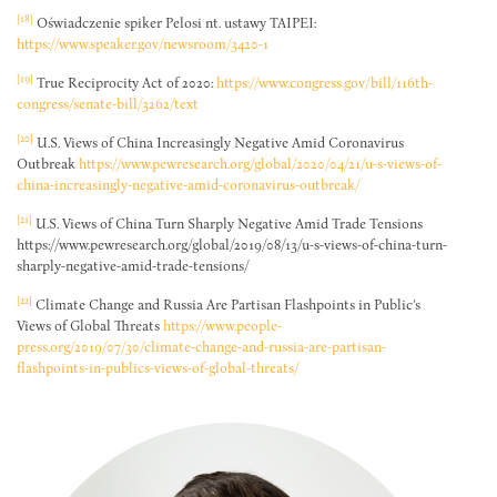
[18]
Oświadczenie spiker Pelosi nt. ustawy TAIPEI:
https://www.speaker.gov/newsroom/3420-1
[19]
True Reciprocity Act of 2020:
https://www.congress.gov/bill/116th-
congress/senate-bill/3262/text
[20]
U.S. Views of China Increasingly Negative Amid Coronavirus
Outbreak
https://www.pewresearch.org/global/2020/04/21/u-s-views-of-
china-increasingly-negative-amid-coronavirus-outbreak/
[21]
U.S. Views of China Turn Sharply Negative Amid Trade Tensions
https://www.pewresearch.org/global/2019/08/13/u-s-views-of-china-turn-
sharply-negative-amid-trade-tensions/
[22]
Climate Change and Russia Are Partisan Flashpoints in Public’s
Views of Global Threats
https://www.people-
press.org/2019/07/30/climate-change-and-russia-are-partisan-
flashpoints-in-publics-views-of-global-threats/