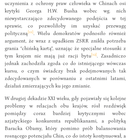
uczynienia z ochrony praw człowieka w Chinach osi
krytyki Georga H.W. Busha wobec wg. nich
niewystarczająco zdecydowanego podejścia w tej
sprawie, co pozwoliłoby im uzyskać przewagę
[11]
polityczną
. Wielu demokratów podnosiło również
argument, że wraz z upadkiem ZSRR znikła potrzeba
grania “chińską kartą”, uznając że specjalne stosunki z
[12]
tym krajem nie mają już racji bytu
. Zasadniczo
jednak zachodziła zgoda co do istniejącego wówczas
kursu, o czym świadczy brak podejmowanych tak
zdecydowanych w porównaniu z ostatnimi latami,
działań zmierzających ku jego zmianie.
W drugiej dekadzie XXI wieku, gdy pojawiały się kolejne
problemy w relacjach obu krajów, rósł rozdźwięk
pomiędzy coraz bardziej krytycznymi wobec
azjatyckiego konkurenta republikanami, a polityką
Baracka Obamy, który pomimo prób balansowania
rosnącego potencjału Chin, co do istoty kontynuował, a