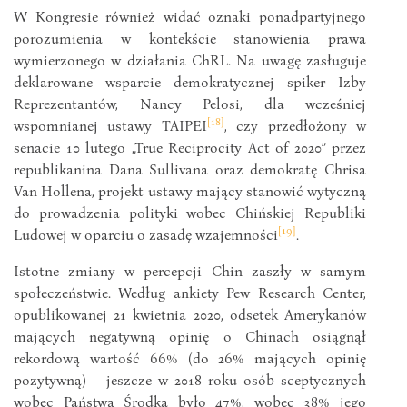
W Kongresie również widać oznaki ponadpartyjnego
porozumienia w kontekście stanowienia prawa
wymierzonego w działania ChRL. Na uwagę zasługuje
deklarowane wsparcie demokratycznej spiker Izby
Reprezentantów, Nancy Pelosi, dla wcześniej
[18]
wspomnianej ustawy TAIPEI
, czy przedłożony w
senacie 10 lutego „True Reciprocity Act of 2020” przez
republikanina Dana Sullivana oraz demokratę Chrisa
Van Hollena, projekt ustawy mający stanowić wytyczną
do prowadzenia polityki wobec Chińskiej Republiki
[19]
Ludowej w oparciu o zasadę wzajemności
.
Istotne zmiany w percepcji Chin zaszły w samym
społeczeństwie. Według ankiety Pew Research Center,
opublikowanej 21 kwietnia 2020, odsetek Amerykanów
mających negatywną opinię o Chinach osiągnął
rekordową wartość 66% (do 26% mających opinię
pozytywną) – jeszcze w 2018 roku osób sceptycznych
wobec Państwa Środka było 47%, wobec 38% jego