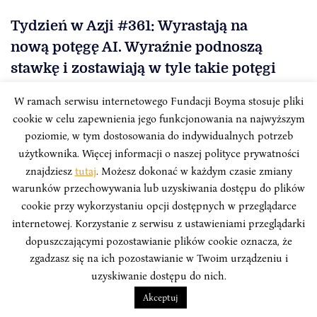
Tydzień w Azji #361: Wyrastają na
nową potęgę AI. Wyraźnie podnoszą
stawkę i zostawiają w tyle takie potęgi
jak Singapur
W ramach serwisu internetowego Fundacji Boyma stosuje pliki
cookie w celu zapewnienia jego funkcjonowania na najwyższym
Przegląd Tygodnia w Azji to zbiór najważniejszych
poziomie, w tym dostosowania do indywidualnych potrzeb
informacji ze świata polityki i gospodarki państw
użytkownika. Więcej informacji o naszej polityce prywatności
azjatyckich mijającego tygodnia, tworzony przez
znajdziesz
tutaj
. Możesz dokonać w każdym czasie zmiany
analityków Instytutu Boyma we współpracy z Polskim
Towarzystwem Wspierania Przedsiębiorczości.
warunków przechowywania lub uzyskiwania dostępu do plików
cookie przy wykorzystaniu opcji dostępnych w przeglądarce
internetowej. Korzystanie z serwisu z ustawieniami przeglądarki
dopuszczającymi pozostawianie plików cookie oznacza, że
zgadzasz się na ich pozostawianie w Twoim urządzeniu i
uzyskiwanie dostępu do nich.
Akceptuj