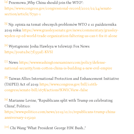
[4]
Przemowa „Why China should join the WTO”:
https://www.congress.gov/congressional-record/2000/02/24/senate-
section/article/S790-1
[5]
Np. opinia na temat obecnych problemów WTO z 10 października
2019 roku:
https://www.grassley.senate.gov/news/commentary/grassley-
wyden-op-ed-world-trade-organization-faltering-us-can-t-fix-it-alone
[6]
Wystąpienie Josha Hawleya w telewizji Fox News:
https://youtu.be/7E55uE-KVSI
[7]
News:
https://www.washingtonexaminer.com/policy/defense-
national-security/tom-cotton-china-is-building-a-new-evil-empire
[8]
Taiwan Allies International Protection and Enhancement Initiative
(TAIPEI) Act of 2019:
https://www.congress.gov/bill/116th-
congress/senate-bill/1678/actions?KWICView=false
[9]
Marianne Levine, “Republicans split with Trump on celebrating
China”, Politico:
https://www.politico.com/news/2019/10/01/republicans-trump-china-
anniversary-015290
[10]
Chi Wang “What President George H.W. Bush…”