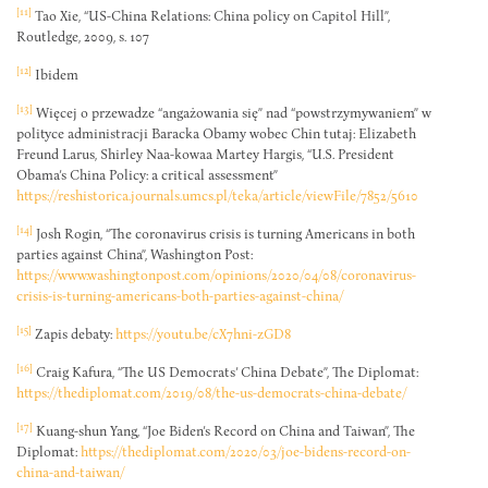
[11]
Tao Xie, “US-China Relations: China policy on Capitol Hill”,
Routledge, 2009, s. 107
[12]
Ibidem
[13]
Więcej o przewadze “angażowania się” nad “powstrzymywaniem” w
polityce administracji Baracka Obamy wobec Chin tutaj: Elizabeth
Freund Larus, Shirley Naa-kowaa Martey Hargis, “U.S. President
Obama’s China Policy: a critical assessment”
https://reshistorica.journals.umcs.pl/teka/article/viewFile/7852/5610
[14]
Josh Rogin, “The coronavirus crisis is turning Americans in both
parties against China”, Washington Post:
https://www.washingtonpost.com/opinions/2020/04/08/coronavirus-
crisis-is-turning-americans-both-parties-against-china/
[15]
Zapis debaty:
https://youtu.be/cX7hni-zGD8
[16]
Craig Kafura, “The US Democrats’ China Debate”, The Diplomat:
https://thediplomat.com/2019/08/the-us-democrats-china-debate/
[17]
Kuang-shun Yang, “Joe Biden’s Record on China and Taiwan”, The
Diplomat:
https://thediplomat.com/2020/03/joe-bidens-record-on-
china-and-taiwan/