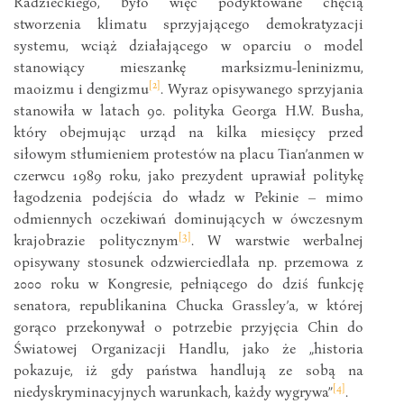
Radzieckiego, było więc podyktowane chęcią
stworzenia klimatu sprzyjającego demokratyzacji
systemu, wciąż działającego w oparciu o model
stanowiący mieszankę marksizmu-leninizmu,
[2]
maoizmu i dengizmu
. Wyraz opisywanego sprzyjania
stanowiła w latach 90. polityka Georga H.W. Busha,
który obejmując urząd na kilka miesięcy przed
siłowym stłumieniem protestów na placu Tian’anmen w
czerwcu 1989 roku, jako prezydent uprawiał politykę
łagodzenia podejścia do władz w Pekinie – mimo
odmiennych oczekiwań dominujących w ówczesnym
[3]
krajobrazie politycznym
. W warstwie werbalnej
opisywany stosunek odzwierciedlała np. przemowa z
2000 roku w Kongresie, pełniącego do dziś funkcję
senatora, republikanina Chucka Grassley’a, w której
gorąco przekonywał o potrzebie przyjęcia Chin do
Światowej Organizacji Handlu, jako że „historia
pokazuje, iż gdy państwa handlują ze sobą na
[4]
niedyskryminacyjnych warunkach, każdy wygrywa”
.