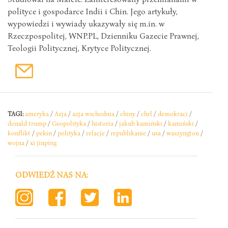
polityce i gospodarce Indii i Chin. Jego artykuły,
wypowiedzi i wywiady ukazywały się m.in. w
Rzeczpospolitej, WNP.PL, Dzienniku Gazecie Prawnej,
Teologii Politycznej, Krytyce Politycznej.
TAGI:
ameryka
/
Azja
/
azja wschodnia
/
chiny
/
chrl
/
demokraci
/
donald trump
/
Geopolityka
/
historia
/
jakub kamiński
/
kamiński
/
konflikt
/
pekin
/
polityka
/
relacje
/
republikanie
/
usa
/
waszyngton
/
wojna
/
xi jinping
ODWIEDŹ NAS NA: