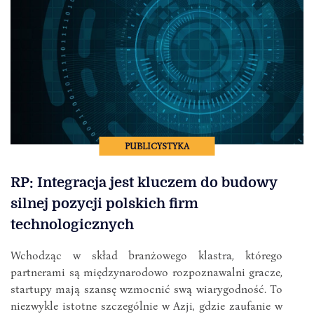
PUBLICYSTYKA
RP: Integracja jest kluczem do budowy
silnej pozycji polskich firm
technologicznych
Wchodząc w skład branżowego klastra, którego
partnerami są międzynarodowo rozpoznawalni gracze,
startupy mają szansę wzmocnić swą wiarygodność. To
niezwykle istotne szczególnie w Azji, gdzie zaufanie w