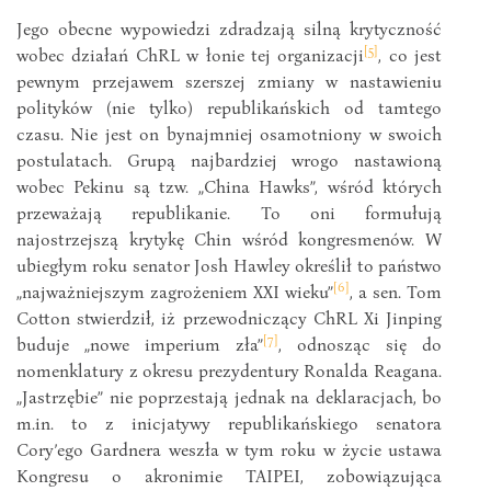
Jego obecne wypowiedzi zdradzają silną krytyczność
[5]
wobec działań ChRL w łonie tej organizacji
, co jest
pewnym przejawem szerszej zmiany w nastawieniu
polityków (nie tylko) republikańskich od tamtego
czasu. Nie jest on bynajmniej osamotniony w swoich
postulatach. Grupą najbardziej wrogo nastawioną
wobec Pekinu są tzw. „China Hawks”, wśród których
przeważają republikanie. To oni formułują
najostrzejszą krytykę Chin wśród kongresmenów. W
ubiegłym roku senator Josh Hawley określił to państwo
[6]
„najważniejszym zagrożeniem XXI wieku”
, a sen. Tom
Cotton stwierdził, iż przewodniczący ChRL Xi Jinping
[7]
buduje „nowe imperium zła”
, odnosząc się do
nomenklatury z okresu prezydentury Ronalda Reagana.
„Jastrzębie” nie poprzestają jednak na deklaracjach, bo
m.in. to z inicjatywy republikańskiego senatora
Cory’ego Gardnera weszła w tym roku w życie ustawa
Kongresu o akronimie TAIPEI, zobowiązująca