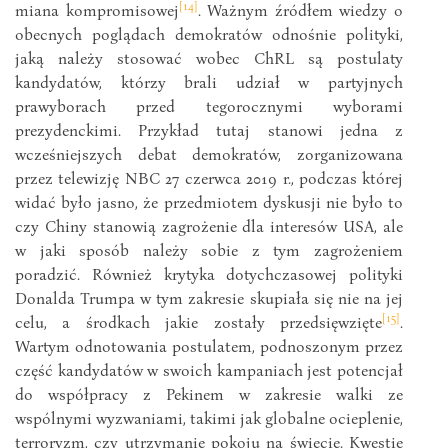
[14]
miana kompromisowej
. Ważnym źródłem wiedzy o
obecnych poglądach demokratów odnośnie polityki,
jaką należy stosować wobec ChRL są postulaty
kandydatów, którzy brali udział w partyjnych
prawyborach przed tegorocznymi wyborami
prezydenckimi. Przykład tutaj stanowi jedna z
wcześniejszych debat demokratów, zorganizowana
przez telewizję NBC 27 czerwca 2019 r., podczas której
widać było jasno, że przedmiotem dyskusji nie było to
czy Chiny stanowią zagrożenie dla interesów USA, ale
w jaki sposób należy sobie z tym zagrożeniem
poradzić. Również krytyka dotychczasowej polityki
Donalda Trumpa w tym zakresie skupiała się nie na jej
[15]
celu, a środkach jakie zostały przedsięwzięte
.
Wartym odnotowania postulatem, podnoszonym przez
część kandydatów w swoich kampaniach jest potencjał
do współpracy z Pekinem w zakresie walki ze
wspólnymi wyzwaniami, takimi jak globalne ocieplenie,
terroryzm, czy utrzymanie pokoju na świecie. Kwestie