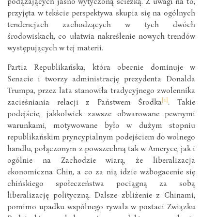
podążających jasno wytyczoną ścieżką. Z uwagi na to,
przyjęta w tekście perspektywa skupia się na ogólnych
tendencjach zachodzących w tych dwóch
środowiskach, co ułatwia nakreślenie nowych trendów
występujących w tej materii.
Partia Republikańska, która obecnie dominuje w
Senacie i tworzy administrację prezydenta Donalda
Trumpa, przez lata stanowiła tradycyjnego zwolennika
[1]
zacieśniania relacji z Państwem Środka
. Takie
podejście, jakkolwiek zawsze obwarowane pewnymi
warunkami, motywowane było w dużym stopniu
republikańskim pryncypialnym podejściem do wolnego
handlu, połączonym z powszechną tak w Ameryce, jak i
ogólnie na Zachodzie wiarą, że liberalizacja
ekonomiczna Chin, a co za nią idzie wzbogacenie się
chińskiego społeczeństwa pociągną za sobą
liberalizację polityczną. Dalsze zbliżenie z Chinami,
pomimo upadku wspólnego rywala w postaci Związku