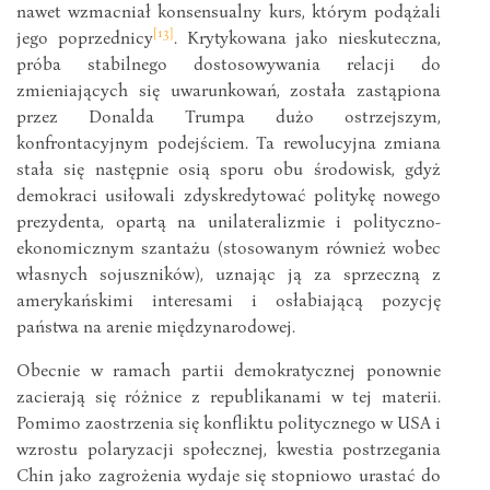
nawet wzmacniał konsensualny kurs, którym podążali
[13]
jego poprzednicy
. Krytykowana jako nieskuteczna,
próba stabilnego dostosowywania relacji do
zmieniających się uwarunkowań, została zastąpiona
przez Donalda Trumpa dużo ostrzejszym,
konfrontacyjnym podejściem. Ta rewolucyjna zmiana
stała się następnie osią sporu obu środowisk, gdyż
demokraci usiłowali zdyskredytować politykę nowego
prezydenta, opartą na unilateralizmie i polityczno-
ekonomicznym szantażu (stosowanym również wobec
własnych sojuszników), uznając ją za sprzeczną z
amerykańskimi interesami i osłabiającą pozycję
państwa na arenie międzynarodowej.
Obecnie w ramach partii demokratycznej ponownie
zacierają się różnice z republikanami w tej materii.
Pomimo zaostrzenia się konfliktu politycznego w USA i
wzrostu polaryzacji społecznej, kwestia postrzegania
Chin jako zagrożenia wydaje się stopniowo urastać do