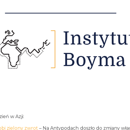
eń w Azji:
obi zielony zwrot
– Na Antypodach doszło do zmiany wła