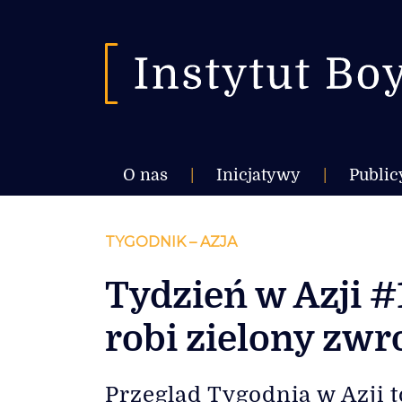
O nas
|
Inicjatywy
|
Public
TYGODNIK – AZJA
Tydzień w Azji #
robi zielony zwr
Przegląd Tygodnia w Azji t