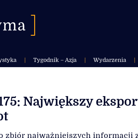
ystyka
|
Tygodnik – Azja
|
Wydarzenia
|
175: Największy ekspor
ot
o zbiór najważniejszych informacji ze