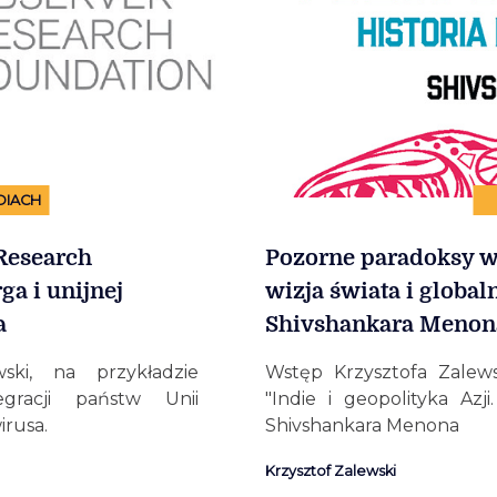
DIACH
 Research
Pozorne paradoksy wz
a i unijnej
wizja świata i global
a
Shivshankara Menon
ki, na przykładzie
Wstęp Krzysztofa Zalews
gracji państw Unii
"Indie i geopolityka Azji
irusa.
Shivshankara Menona
Krzysztof Zalewski