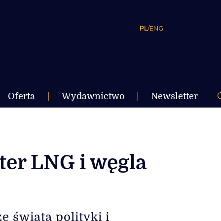
PL
/
ENG
Oferta
|
Wydawnictwo
|
Newsletter
ter LNG i węgla
 świata polityki i