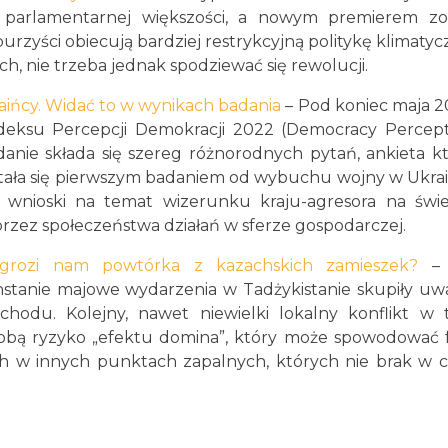
ć parlamentarnej większości, a nowym premierem zo
urzyści obiecują bardziej restrykcyjną politykę klimatyc
ch, nie trzeba jednak spodziewać się rewolucji.
raińcy. Widać to w wynikach badania
– Pod koniec maja 
Indeksu Percepcji Demokracji 2022 (Democracy Percep
danie składa się szereg różnorodnych pytań, ankieta k
 stała się pierwszym badaniem od wybuchu wojny w Ukrai
wnioski na temat wizerunku kraju-agresora na świe
rzez społeczeństwa działań w sferze gospodarczej.
 grozi nam powtórka z kazachskich zamieszek?
–
stanie majowe wydarzenia w Tadżykistanie skupiły u
Zachodu. Kolejny, nawet niewielki lokalny konflikt w
sobą ryzyko „efektu domina”, który może spowodować 
w innych punktach zapalnych, których nie brak w ca