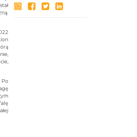
stał
zną.
2022
tion
tórą
nie,
cie,
 Po
wagę
 tym
falę
łej