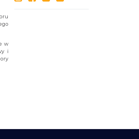
boru
zego
e w
y i
ory