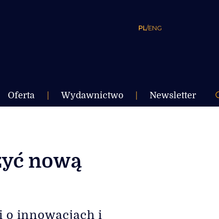
PL
/
ENG
Oferta
|
Wydawnictwo
|
Newsletter
zyć nową
i o innowacjach i