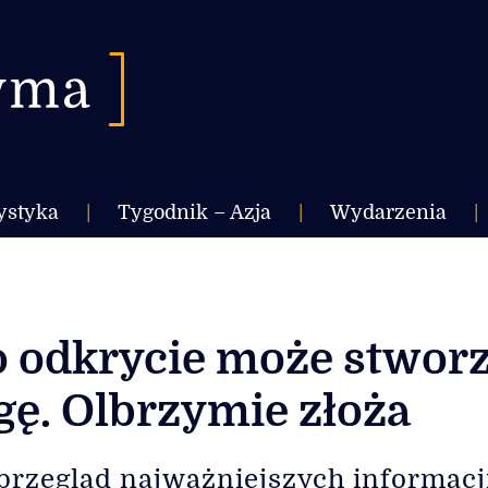
ystyka
|
Tygodnik – Azja
|
Wydarzenia
|
To odkrycie może stwor
ę. Olbrzymie złoża
przegląd najważniejszych informacj