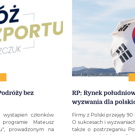
Podróży bez
RP: Rynek południowo
wyzwania dla polski
a wystapień członków
Firmy z Polski przejęły 9
 programie Mateusz
O sukcesach i wyzwaniach
tu", prowadzonym na
także o postrzeganiu Pol