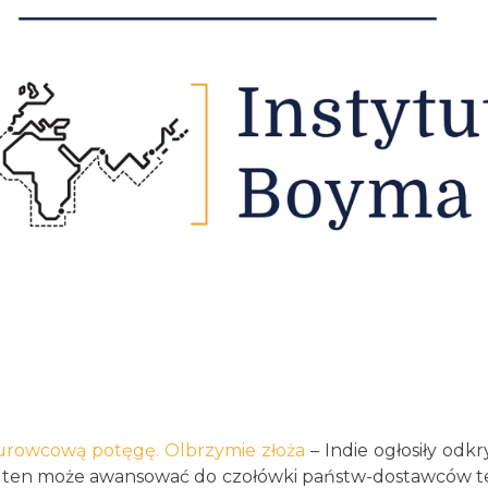
urowcową potęgę. Olbrzymie złoża
– Indie ogłosiły odkr
aj ten może awansować do czołówki państw-dostawców 