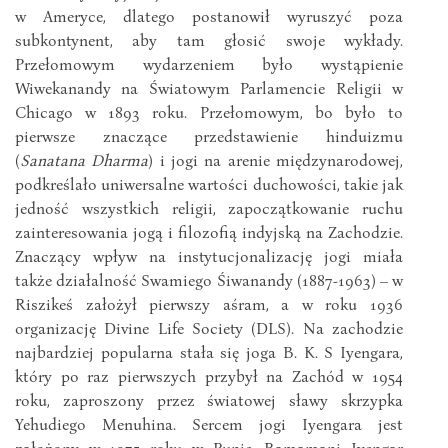
w Ameryce, dlatego postanowił wyruszyć poza
subkontynent, aby tam głosić swoje wykłady.
Przełomowym wydarzeniem było wystąpienie
Wiwekanandy na Światowym Parlamencie Religii w
Chicago w 1893 roku. Przełomowym, bo było to
pierwsze znaczące przedstawienie hinduizmu
(
Sanatana Dharma
) i jogi na arenie międzynarodowej,
podkreślało uniwersalne wartości duchowości, takie jak
jedność wszystkich religii, zapoczątkowanie ruchu
zainteresowania jogą i filozofią indyjską na Zachodzie.
Znaczący wpływ na instytucjonalizację jogi miała
także działalność Swamiego Śiwanandy (1887-1963) – w
Riszikeś założył pierwszy aśram, a w roku 1936
organizację Divine Life Society (DLS). Na zachodzie
najbardziej popularna stała się joga B. K. S Iyengara,
który po raz pierwszych przybył na Zachód w 1954
roku, zaproszony przez światowej sławy skrzypka
Yehudiego Menuhina. Sercem jogi Iyengara jest
założony w 1975 roku w Punie, Ramamani Iyengar