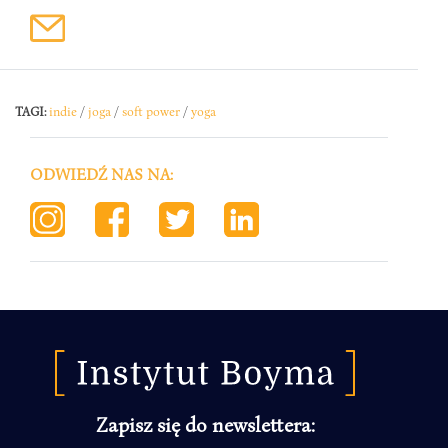
TAGI:
indie
/
joga
/
soft power
/
yoga
ODWIEDŹ NAS NA:
Zapisz się do newslettera: