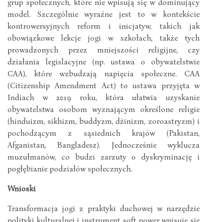
grup społecznych, które nie wpisują się w dominujący
model. Szczególnie wyraźne jest to w kontekście
kontrowersyjnych reform i inicjatyw, takich jak
obowiązkowe lekcje jogi w szkołach, także tych
prowadzonych przez mniejszości religijne, czy
działania legislacyjne (np. ustawa o obywatelstwie
CAA), które wzbudzają napięcia społeczne. CAA
(Citizenship Amendment Act) to ustawa przyjęta w
Indiach w 2019 roku, która ułatwia uzyskanie
obywatelstwa osobom wyznającym określone religie
(hinduizm, sikhizm, buddyzm, dżinizm, zoroastryzm) i
pochodzącym z sąsiednich krajów (Pakistan,
Afganistan, Bangladesz). Jednocześnie wyklucza
muzułmanów, co budzi zarzuty o dyskryminację i
pogłębianie podziałów społecznych.
Wnioski
Transformacja jogi z praktyki duchowej w narzędzie
polityki kulturalnej i instrument soft power wpisuje się