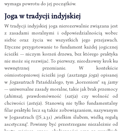
wymaga powrotu do jej początków.
Joga w tradycji indyjskiej
W tradycji indyjskiej joga nierozerwalnie związana jest
z zasadami moralnymi i odpowiedzialnością wobec
siebie oraz życia we wszystkich jego przejawach.
Etyczne przygotowanie to fundament każdej jogicznej
ścieżki — niczym korzeń drzewa, bez którego praktyka
nie może się rozwijać. To pierwszy, nieodzowny krok ku
wewnętrznej przemianie. W kontekście
ośmiostopniowej ścieżki jogi (
asztanga joga
) opisanej
w
Jogasutrach
Patańdźalego, tym „korzeniem” są
jamy
— uniwersalne zasady moralne, takie jak brak przemocy
(
ahimsa
), prawdomówność (
satja
) czy wolność od
chciwości (
asteja
). Stanowią nie tylko fundamentalny
filar praktyki lecz są także zobowiązaniem, nazywanym
w Jogasutrach (JS_2.31) „wielkim ślubem, wielką regułą
ascetyczną”. Powinny być przestrzegane niezależnie od
kasty, miejsca, czasu, okoliczności oraz na wszelkich