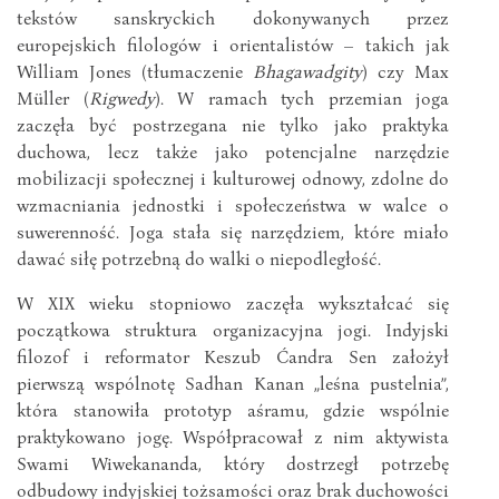
tekstów sanskryckich dokonywanych przez
europejskich filologów i orientalistów – takich jak
William Jones (tłumaczenie
Bhagawadgity
) czy Max
Müller (
Rigwedy
). W ramach tych przemian joga
zaczęła być postrzegana nie tylko jako praktyka
duchowa, lecz także jako potencjalne narzędzie
mobilizacji społecznej i kulturowej odnowy, zdolne do
wzmacniania jednostki i społeczeństwa w walce o
suwerenność. Joga stała się narzędziem, które miało
dawać siłę potrzebną do walki o niepodległość.
W XIX wieku stopniowo zaczęła wykształcać się
początkowa struktura organizacyjna jogi. Indyjski
filozof i reformator Keszub Ćandra Sen założył
pierwszą wspólnotę Sadhan Kanan „leśna pustelnia”,
która stanowiła prototyp aśramu, gdzie wspólnie
praktykowano jogę. Współpracował z nim aktywista
Swami Wiwekananda, który dostrzegł potrzebę
odbudowy indyjskiej tożsamości oraz brak duchowości