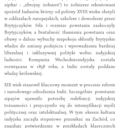
siphai
– „zbrojny żołnierz”) to żołnierze rekrutowani
spośród Indusów, którzy od połowy XVIII wieku służyli
w oddziałach europejskich, szkoleni i dowodzeni przez
Brytyjczyków. Siła i rozmiar powstania zaskoczyły
Brytyjczyków, a brutalność tłumienia powstania oraz
obawy o dalsze wybuchy niepokoju skłoniły brytyjskie
władze do zmiany podejścia i wprowadzenia bardziej
liberalnej i inkluzywnej polityki wobec indyjskiej
ludności. Kompania Wschodnioindyjska została
rozwiązana w 1858 roku, a Indie zostały poddane
władzy królewskiej.
XIX wiek stanowił kluczowy moment w procesie reform
i narodowego odrodzenia Indii. Szczególnie powstanie
sipajów ujawniło potrzebę redefinicji indyjskiej
tożsamości i przyczyniło się do intensyfikacji myśli
politycznej oraz intelektualnej. W tym okresie kultura
indyjska zaczęła stopniowo przenikać na Zachód, co
znajduje potwierdzenie w przekładach klasycznych