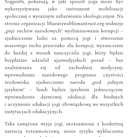
Yogpeeth, pokazują, w jaki sposób joga może być
wykorzystywana jako instrument mobilizacji
społecznej o wyraźnym zabarwieniu ideologicznym. Na
stronie organizacji bharatswabhimantrust.org widnieje
„pięć ruchów narodowych”: wyeliminowanie korupcji –
zjednoczenie ludzi za pomocą jogi i stworzenie
masowego ruchu przeciwko złu korupcji; wyznaczenie
do każdej z wiosek nauczyciela jogi, który będzie
bezpłatnie udzielał ajurwedyjskich porad – bez
uzależniania się od zachodniej medycyny;
wprowadzenie narodowego programu czystości
środowiska; zjednoczenie narodu „pod jednym
językiem” – hindi będzie językiem jednoczącym;
wprowadzenie darmowej edukacji dla biednych
i uczynienie edukacji jogi obowiązkową we wszystkich
instytucjach edukacyjnych.
Taka zawężona wizja jogi, utożsamiona z konkretną
narracją tożsamościową, niesie ryzyko wykluczenia