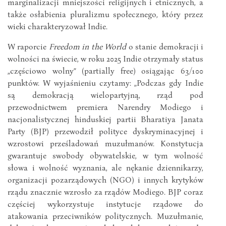
marginalizacji mniejszości religijnych i etnicznych, a
także osłabienia pluralizmu społecznego, który przez
wieki charakteryzował Indie.
W raporcie
Freedom in the World
o stanie demokracji i
wolności na świecie, w roku 2025 Indie otrzymały status
„częściowo wolny” (partially free) osiągając 63/100
punktów. W wyjaśnieniu czytamy: „Podczas gdy Indie
są demokracją wielopartyjną, rząd pod
przewodnictwem premiera Narendry Modiego i
nacjonalistycznej hinduskiej partii Bharatiya Janata
Party (BJP) przewodził polityce dyskryminacyjnej i
wzrostowi prześladowań muzułmanów. Konstytucja
gwarantuje swobody obywatelskie, w tym wolność
słowa i wolność wyznania, ale nękanie dziennikarzy,
organizacji pozarządowych (NGO) i innych krytyków
rządu znacznie wzrosło za rządów Modiego. BJP coraz
częściej wykorzystuje instytucje rządowe do
atakowania przeciwników politycznych. Muzułmanie,