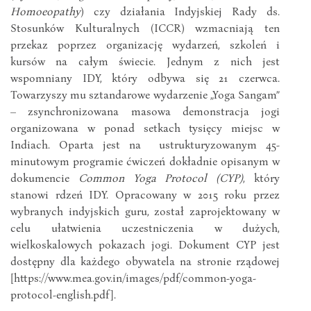
Homoeopathy
) czy działania Indyjskiej Rady ds.
Stosunków Kulturalnych (ICCR) wzmacniają ten
przekaz poprzez organizację wydarzeń, szkoleń i
kursów na całym świecie. Jednym z nich jest
wspomniany IDY, który odbywa się 21 czerwca.
Towarzyszy mu sztandarowe wydarzenie „Yoga Sangam”
– zsynchronizowana masowa demonstracja jogi
organizowana w ponad setkach tysięcy miejsc w
Indiach. Oparta jest na ustrukturyzowanym 45-
minutowym programie ćwiczeń dokładnie opisanym w
dokumencie
Common Yoga Protocol (CYP)
, który
stanowi rdzeń IDY. Opracowany w 2015 roku przez
wybranych indyjskich guru, został zaprojektowany w
celu ułatwienia uczestniczenia w dużych,
wielkoskalowych pokazach jogi. Dokument CYP jest
dostępny dla każdego obywatela na stronie rządowej
[https://www.mea.gov.in/images/pdf/common-yoga-
protocol-english.pdf].