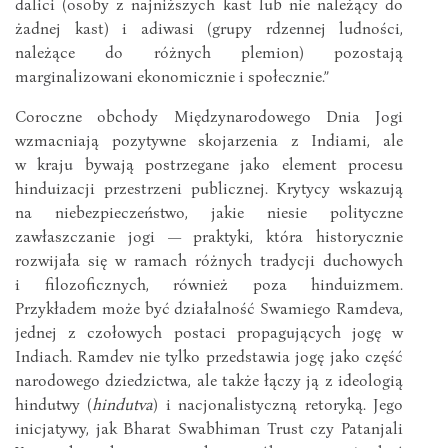
dalici (osoby z najniższych kast lub nie należący do
żadnej kast) i adiwasi (grupy rdzennej ludności,
należące do różnych plemion) pozostają
marginalizowani ekonomicznie i społecznie.”
Coroczne obchody Międzynarodowego Dnia Jogi
wzmacniają pozytywne skojarzenia z Indiami, ale
w kraju bywają postrzegane jako element procesu
hinduizacji przestrzeni publicznej. Krytycy wskazują
na niebezpieczeństwo, jakie niesie polityczne
zawłaszczanie jogi — praktyki, która historycznie
rozwijała się w ramach różnych tradycji duchowych
i filozoficznych, również poza hinduizmem.
Przykładem może być działalność Swamiego Ramdeva,
jednej z czołowych postaci propagujących jogę w
Indiach. Ramdev nie tylko przedstawia jogę jako część
narodowego dziedzictwa, ale także łączy ją z ideologią
hindutwy (
hindutva
) i nacjonalistyczną retoryką. Jego
inicjatywy, jak Bharat Swabhiman Trust czy Patanjali