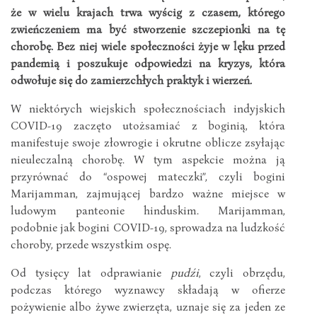
że w wielu krajach trwa wyścig z czasem, którego
zwieńczeniem ma być stworzenie szczepionki na tę
chorobę. Bez niej wiele społeczności żyje w lęku przed
pandemią i poszukuje odpowiedzi na kryzys, która
odwołuje się do zamierzchłych praktyk i wierzeń.
W niektórych wiejskich społecznościach indyjskich
COVID-19 zaczęto utożsamiać z boginią, która
manifestuje swoje złowrogie i okrutne oblicze zsyłając
nieuleczalną chorobę. W tym aspekcie można ją
przyrównać do “ospowej mateczki”, czyli bogini
Marijamman, zajmującej bardzo ważne miejsce w
ludowym panteonie hinduskim. Marijamman,
podobnie jak bogini COVID-19, sprowadza na ludzkość
choroby, przede wszystkim ospę.
Od tysięcy lat odprawianie
pudźi
, czyli obrzędu,
podczas którego wyznawcy składają w ofierze
pożywienie albo żywe zwierzęta, uznaje się za jeden ze