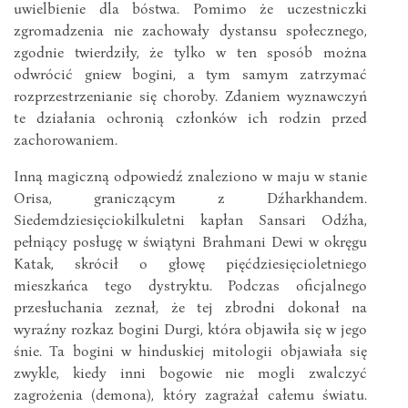
uwielbienie dla bóstwa. Pomimo że uczestniczki
zgromadzenia nie zachowały dystansu społecznego,
zgodnie twierdziły, że tylko w ten sposób można
odwrócić gniew bogini, a tym samym zatrzymać
rozprzestrzenianie się choroby. Zdaniem wyznawczyń
te działania ochronią członków ich rodzin przed
zachorowaniem.
Inną magiczną odpowiedź znaleziono w maju w stanie
Orisa, graniczącym z Dźharkhandem.
Siedemdziesięciokilkuletni kapłan Sansari Odźha,
pełniący posługę w świątyni Brahmani Dewi w okręgu
Katak, skrócił o głowę pięćdziesięcioletniego
mieszkańca tego dystryktu. Podczas oficjalnego
przesłuchania zeznał, że tej zbrodni dokonał na
wyraźny rozkaz bogini Durgi, która objawiła się w jego
śnie. Ta bogini w hinduskiej mitologii objawiała się
zwykle, kiedy inni bogowie nie mogli zwalczyć
zagrożenia (demona), który zagrażał całemu światu.