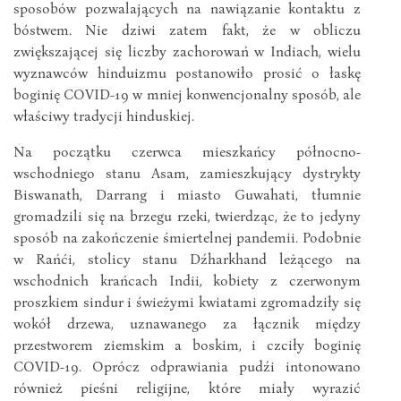
sposobów pozwalających na nawiązanie kontaktu z
bóstwem. Nie dziwi zatem fakt, że w obliczu
zwiększającej się liczby zachorowań w Indiach, wielu
wyznawców hinduizmu postanowiło prosić o łaskę
boginię COVID-19 w mniej konwencjonalny sposób, ale
właściwy tradycji hinduskiej.
Na początku czerwca mieszkańcy północno-
wschodniego stanu Asam, zamieszkujący dystrykty
Biswanath, Darrang i miasto Guwahati, tłumnie
gromadzili się na brzegu rzeki, twierdząc, że to jedyny
sposób na zakończenie śmiertelnej pandemii. Podobnie
w Rańći, stolicy stanu Dźharkhand leżącego na
wschodnich krańcach Indii, kobiety z czerwonym
proszkiem sindur i świeżymi kwiatami zgromadziły się
wokół drzewa, uznawanego za łącznik między
przestworem ziemskim a boskim, i czciły boginię
COVID-19. Oprócz odprawiania pudźi intonowano
również pieśni religijne, które miały wyrazić