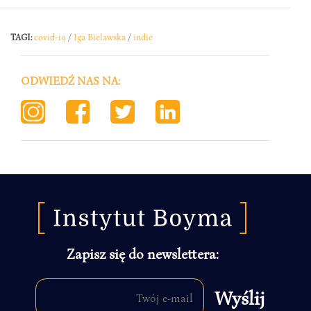
TAGI:
covid-19
/
Iga Bielawska
/
indie
ODWIEDŹ NAS NA:
Zapisz się do newslettera: