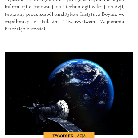
informacji o innowacjach i technologii w krajach Azji,
tworzony przez zespół analityków Instytutu Boyma we
współpracy z Polskim Towarzystwem Wspierania
Przedsiębiorczości.
TYGODNIK – AZJA