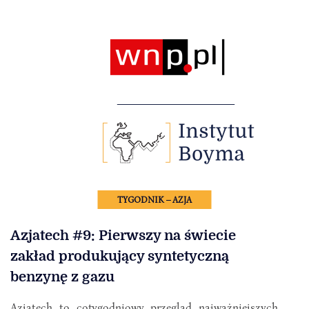
TYGODNIK – AZJA
Azjatech #9: Pierwszy na świecie
zakład produkujący syntetyczną
benzynę z gazu
Azjatech to cotygodniowy przegląd najważniejszych