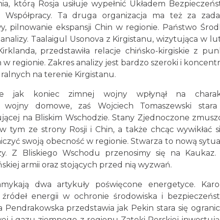
nia, którą Rosja usiłuje wypełnić Układem Bezpieczeń
ą Współpracy. Ta druga organizacja ma też za zadan
, pilnowanie ekspansji Chin w regionie. Państwo Środ
analizy. Taalaigul Usonova z Kirgistanu, wizytująca w l
rklanda, przedstawiła relacje chińsko-kirgiskie z pu
w regionie. Zakres analizy jest bardzo szeroki i koncent
uralnych na terenie Kirgistanu.
je jak koniec zimnej wojny wpłynął na charak
wojny domowe, zaś Wojciech Tomaszewski stara 
nującej na Bliskim Wschodzie. Stany Zjednoczone zmus
tym ze strony Rosji i Chin, a także chcąc wywikłać s
iczyć swoją obecność w regionie. Stwarza to nową sytua
zy. Z Bliskiego Wschodu przenosimy się na Kaukaz. 
skiej armii oraz stojących przed nią wyzwań.
mykają dwa artykuły poświęcone energetyce. Karol
źródeł energii w ochronie środowiska i bezpieczeńs
 Pendrakowska przedstawia jak Pekin stara się ograni
ej i gazu ziemnego z regionu Zatoki Perskiej inwestuj