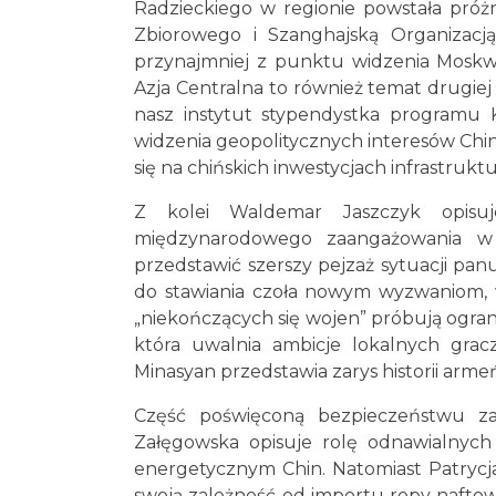
Radzieckiego w regionie powstała próż
Zbiorowego i Szanghajską Organizacj
przynajmniej z punktu widzenia Moskwy
Azja Centralna to również temat drugiej 
nasz instytut stypendystka programu Ki
widzenia geopolitycznych interesów Chin 
się na chińskich inwestycjach infrastrukt
Z kolei Waldemar Jaszczyk opisu
międzynarodowego zaangażowania w 
przedstawić szerszy pejzaż sytuacji pa
do stawiania czoła nowym wyzwaniom, w 
„niekończących się wojen” próbują ogran
która uwalnia ambicje lokalnych grac
Minasyan przedstawia zarys historii armeń
Część poświęconą bezpieczeństwu za
Załęgowska opisuje rolę odnawialnych 
energetycznym Chin. Natomiast Patrycja
swoją zależność od importu ropy naftow