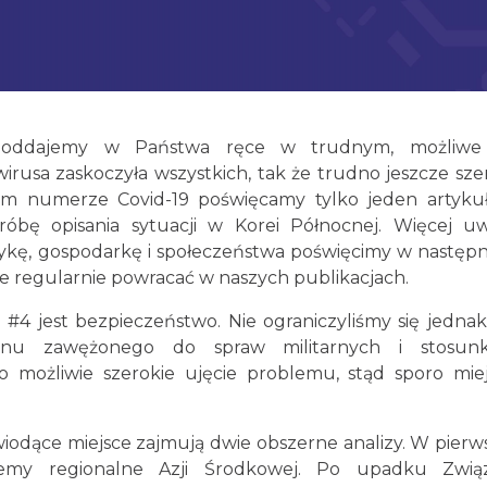
 oddajemy w Państwa ręce w trudnym, możliwe
usa zaskoczyła wszystkich, tak że trudno jeszcze sze
ym numerze Covid-19 poświęcamy tylko jeden artykuł
bę opisania sytuacji w Korei Północnej. Więcej uw
itykę, gospodarkę i społeczeństwa poświęcimy w nastę
e regularnie powracać w naszych publikacjach.
 jest bezpieczeństwo. Nie ograniczyliśmy się jedna
minu zawężonego do spraw militarnych i stosun
możliwie szerokie ujęcie problemu, stąd sporo miej
odące miejsce zajmują dwie obszerne analizy. W pierw
lemy regionalne Azji Środkowej. Po upadku Zwią