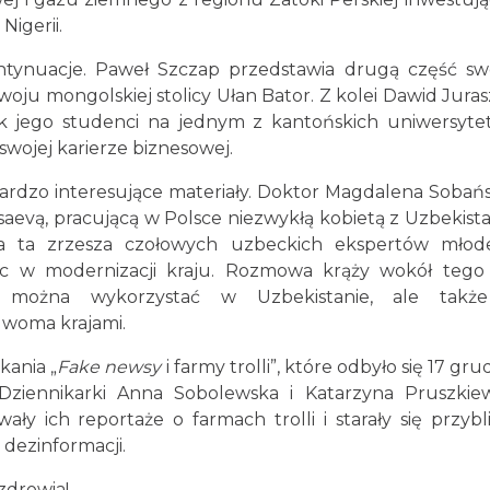
igerii.
ontynuacje. Paweł Szczap przedstawia drugą część sw
woju mongolskiej stolicy Ułan Bator. Z kolei Dawid Jura
jak jego studenci na jednym z kantońskich uniwersyt
swojej karierze biznesowej.
rdzo interesujące materiały. Doktor Magdalena Sobań
aevą, pracującą w Polsce niezwykłą kobietą z Uzbekist
ja ta zrzesza czołowych uzbeckich ekspertów młod
oc w modernizacji kraju. Rozmowa krąży wokół tego 
cji można wykorzystać w Uzbekistanie, ale takż
dwoma krajami.
kania „
Fake newsy
i farmy trolli”, które odbyło się 17 gru
Dziennikarki Anna Sobolewska i Katarzyna Pruszkiew
y ich reportaże o farmach trolli i starały się przybl
dezinformacji.
zdrowia!