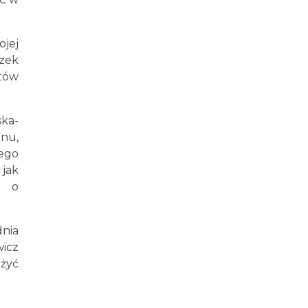
ojej
szek
etów
ska-
anu,
ego
jak
e o
dnia
icz
iżyć