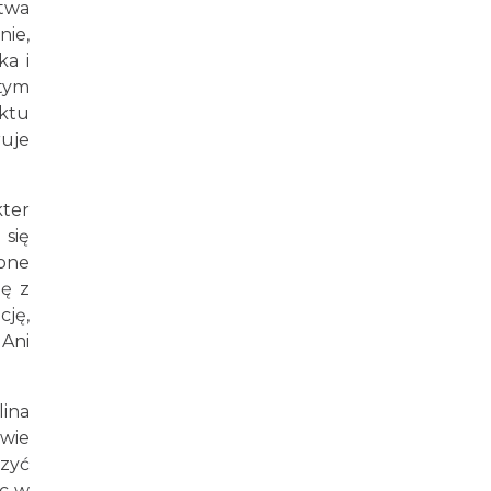
stwa
ie,
ka i
utym
nktu
ruje
ter
się
zone
ię z
cję,
Ani
ina
twie
czyć
ąc w