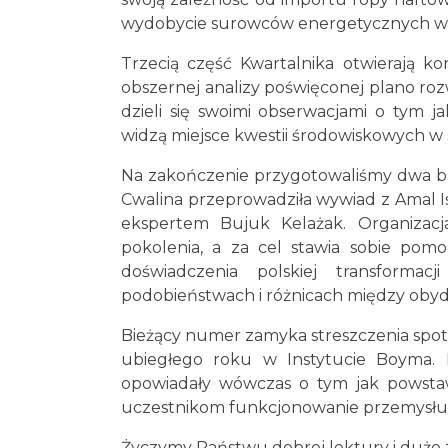
wydobycie surowców energetycznych w N
Trzecią część Kwartalnika otwierają k
obszernej analizy poświęconej plano roz
dzieli się swoimi obserwacjami o tym 
widzą miejsce kwestii środowiskowych w 
Na zakończenie przygotowaliśmy dwa ba
Cwalina przeprowadziła wywiad z Amal Is
ekspertem Bujuk Kelażak. Organizac
pokolenia, a za cel stawia sobie pom
doświadczenia polskiej transforma
podobieństwach i różnicach między oby
Bieżący numer zamyka streszczenia spot
ubiegłego roku w Instytucie Boyma. 
opowiadały wówczas o tym jak powstawał
uczestnikom funkcjonowanie przemysłu 
Życzymy Państwu dobrej lektury i dużo 