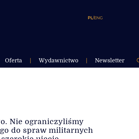
PL
/
ENG
Oferta
|
Wydawnictwo
|
Newsletter
. Nie ograniczyliśmy
go do spraw militarnych
szerokie ujęcie