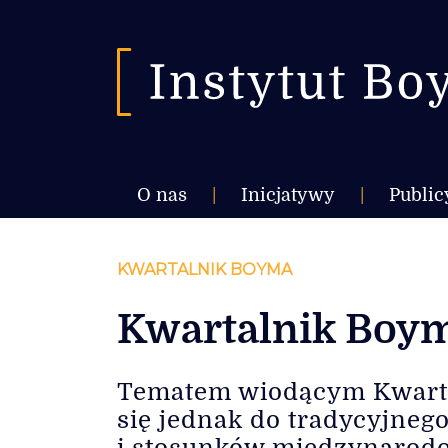
O nas
|
Inicjatywy
|
Public
KWARTALNIK BOYMA
Kwartalnik Boyma
Tematem wiodącym Kwartal
się jednak do tradycyjneg
i stosunków międzynarodo