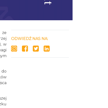
 że
rzej
ODWIEDŹ NAS NA:
, w
agi
pnym
k do
ków
sca
szej
zku