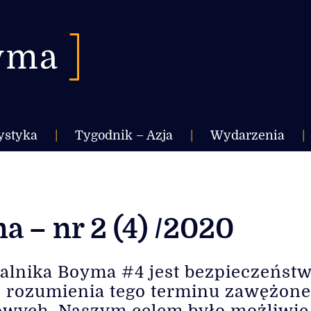
ystyka
|
Tygodnik – Azja
|
Wydarzenia
|
 – nr 2 (4) /2020
nika Boyma #4 jest bezpieczeństwo
o rozumienia tego terminu zawężone
wych. Naszym celem było możliwie 