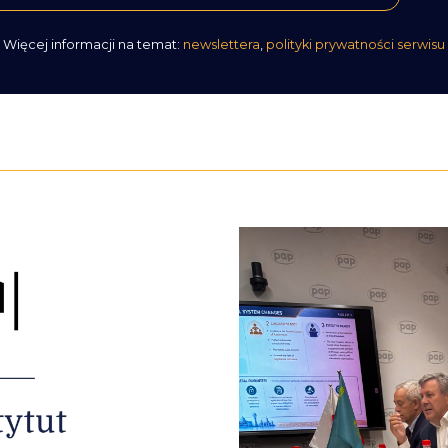
Więcej informacji na temat:
newslettera
,
polityki prywatności serwisu