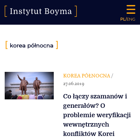
PL
/
ENG
[
]
korea północna
KOREA PÓŁNOCNA
/
27.06.2019
Co łączy szamanów i
generałów? O
problemie weryfikacji
wewnętrznych
konfliktów Korei