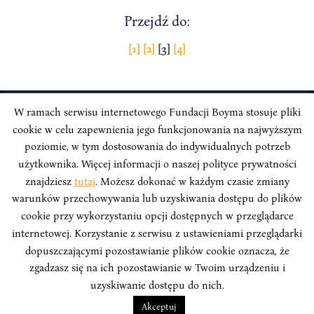
Przejdź do:
Stronicowanie
[1]
[2]
[3]
[4]
wpisów
W ramach serwisu internetowego Fundacji Boyma stosuje pliki
cookie w celu zapewnienia jego funkcjonowania na najwyższym
INSTYTUT BOYMA / Asian Century
Adres korespondencyjny: ul. Freta 11/5, 00-027 Warszawa
poziomie, w tym dostosowania do indywidualnych potrzeb
użytkownika. Więcej informacji o naszej polityce prywatności
Odwiedź nas w mediach społecznościowych:
znajdziesz
tutaj
. Możesz dokonać w każdym czasie zmiany
warunków przechowywania lub uzyskiwania dostępu do plików
cookie przy wykorzystaniu opcji dostępnych w przeglądarce
internetowej. Korzystanie z serwisu z ustawieniami przeglądarki
dopuszczającymi pozostawianie plików cookie oznacza, że
INSTYTUT BOYMA. WSZELKIE PRAWA ZASTRZEŻONE.
Polityka
zgadzasz się na ich pozostawianie w Twoim urządzeniu i
Prywatności Serwisu
Polityka Prywatności Fundacji
uzyskiwanie dostępu do nich.
design
Beata Świerczyńska
, development
Alan Głodek
Akceptuj