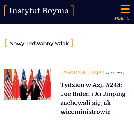
PL
/
ENG
[
]
Nowy Jedwabny Szlak
TYGODNIK – AZJA
/ 25.11.2023
Tydzień w Azji #248:
Joe Biden i Xi Jinping
zachowali się jak
wiceministrowie