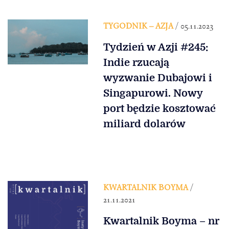
TYGODNIK – AZJA
/ 05.11.2023
Tydzień w Azji #245:
Indie rzucają
wyzwanie Dubajowi i
Singapurowi. Nowy
port będzie kosztować
miliard dolarów
KWARTALNIK BOYMA
/
21.11.2021
Kwartalnik Boyma – nr