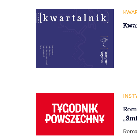
KWAR
Kwar
INST
Roma
„Śmi
Roma