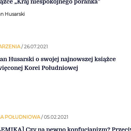
iążce „Kraj niespokojnego poranka”
n Husarski
RZENIA
/ 26.07.2021
n Husarski o swojej najnowszej książce
ięconej Korei Południowej
A POŁUDNIOWA
/ 05.02.2021
EMIKA] Czy na pewno konfucjanizm? Przec