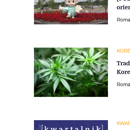
orie
Roma
KORE
Trad
Kore
Roma
KWAR