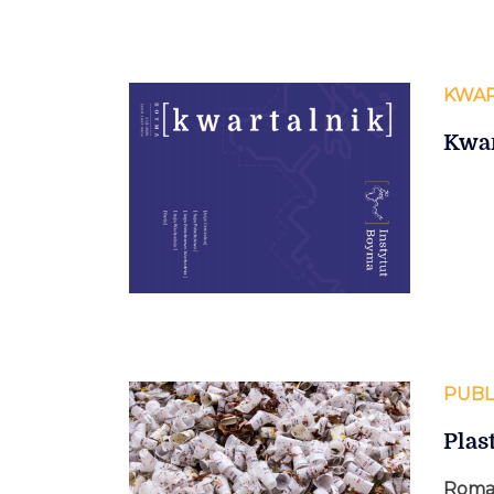
KWAR
Kwar
PUBL
Plas
Roma