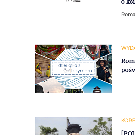
o ks
Roma
WYDA
Roma
pośw
KORE
[POL