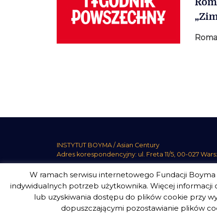
Roma
„Zim
Roma
Stronicowanie
wpisów
INSTYTUT BOYMA / Asian Century
Adres korespondencyjny: ul. Freta 11/5, 00-027 War
W ramach serwisu internetowego Fundacji Boyma s
indywidualnych potrzeb użytkownika. Więcej informacji o
lub uzyskiwania dostępu do plików cookie przy wy
INSTYTUT BOYMA. WSZELKIE PRAWA ZASTRZEŻON
dopuszczającymi pozostawianie plików coo
design
Beata Świerczyńska
, development
Alan Głodek