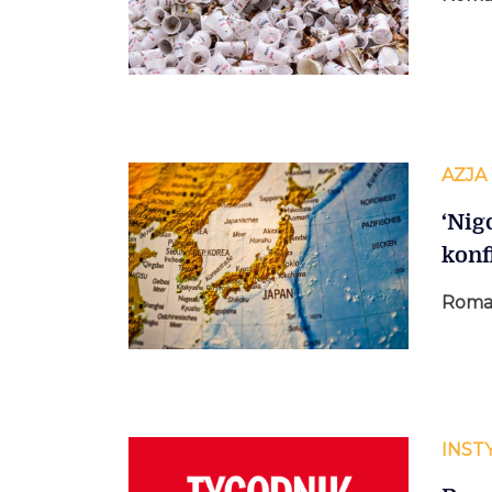
AZJA
‘Nig
konf
Roma
INST