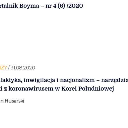
talnik Boyma – nr 4 (6) /2020
IZY
/ 31.08.2020
ilaktyka, inwigilacja i nacjonalizm – narzędzi
i z koronawirusem w Korei Południowej
n Husarski