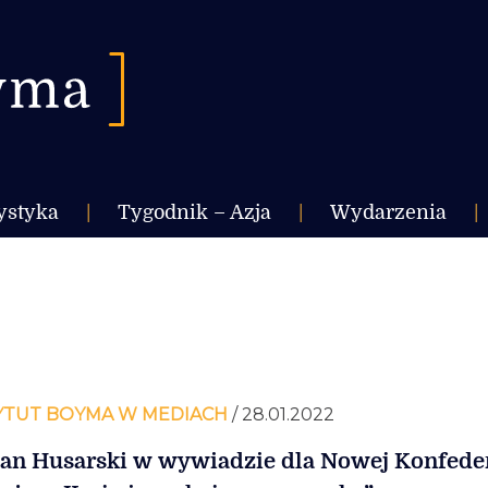
ystyka
|
Tygodnik – Azja
|
Wydarzenia
|
YTUT BOYMA W MEDIACH
/ 28.01.2022
n Husarski w wywiadzie dla Nowej Konfeder