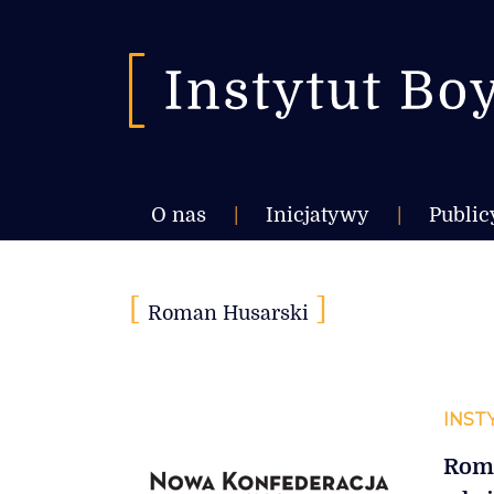
O nas
|
Inicjatywy
|
Public
[
]
Roman Husarski
INST
Roma