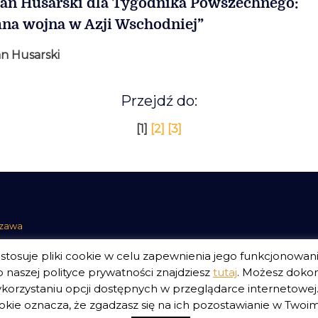
n Husarski dla Tygodnika Powszechnego:
na wojna w Azji Wschodniej”
n Husarski
Przejdź do:
[1]
[2]
[3]
szawa
tosuje pliki cookie w celu zapewnienia jego funkcjonowan
 naszej polityce prywatności znajdziesz
tutaj
. Możesz doko
korzystaniu opcji dostępnych w przeglądarce internetowej. 
E.
Polityka Prywatności Serwisu
Polityka Prywatności Fundacji
kie oznacza, że zgadzasz się na ich pozostawianie w Twoim 