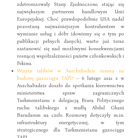
zdetronizowały Stany Zjednoczone, stając się
największym partnerem handlowym Unii
Europejskiej. Choć prawdopodobnie USA nadal
pozostaną najważniejszym kontrahentem w
wymianie usług i dóbr (dowiemy się o tym po
publikacji pełnych danych), warto już teraz
zastanowić się nad możliwymi konsekwencjami
rosnącej współzależności państw członkowskich i
Pekinu.
Wizyta talibów w Aszchabadzie szansą na
budowę gazociągu TAPI?
– 6 lutego 2021 r. w
Aszchabadzie doszło do spotkania kierownictwa
ministerstwa spraw zagranicznych
Turkmenistanu z delegacją Biura Politycznego
ruchu talibskiego z mułłą Abdul Ghani
Baradarem na czele. Rozmowy dotyczyły m.in.
infrastruktury energetycznej, w tym
strategicznego dla Turkmenistanu gazociągu
TAPI.