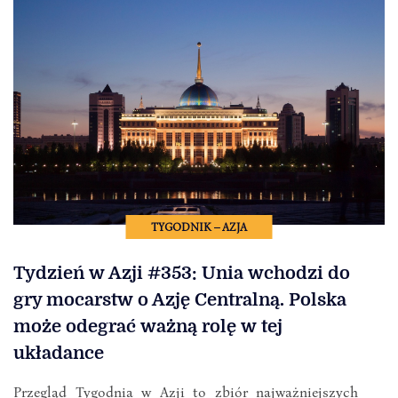
TYGODNIK – AZJA
Tydzień w Azji #353: Unia wchodzi do
gry mocarstw o Azję Centralną. Polska
może odegrać ważną rolę w tej
układance
Przegląd Tygodnia w Azji to zbiór najważniejszych