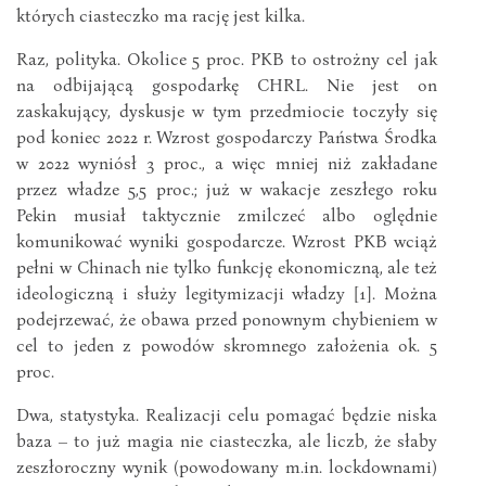
których ciasteczko ma rację jest kilka.
Raz, polityka. Okolice 5 proc. PKB to ostrożny cel jak
na odbijającą gospodarkę CHRL. Nie jest on
zaskakujący, dyskusje w tym przedmiocie toczyły się
pod koniec 2022 r. Wzrost gospodarczy Państwa Środka
w 2022 wyniósł 3 proc., a więc mniej niż zakładane
przez władze 5,5 proc.; już w wakacje zeszłego roku
Pekin musiał taktycznie zmilczeć albo oględnie
komunikować wyniki gospodarcze. Wzrost PKB wciąż
pełni w Chinach nie tylko funkcję ekonomiczną, ale też
ideologiczną i służy legitymizacji władzy [1]. Można
podejrzewać, że obawa przed ponownym chybieniem w
cel to jeden z powodów skromnego założenia ok. 5
proc.
Dwa, statystyka. Realizacji celu pomagać będzie niska
baza – to już magia nie ciasteczka, ale liczb, że słaby
zeszłoroczny wynik (powodowany m.in. lockdownami)