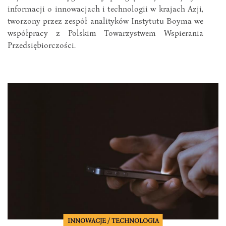
informacji o innowacjach i technologii w krajach Azji,
tworzony przez zespół analityków Instytutu Boyma we
współpracy z Polskim Towarzystwem Wspierania
Przedsiębiorczości.
INNOWACJE / TECHNOLOGIA