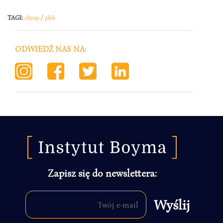
TAGI:
chiny
/
pkb
ODWIEDŹ NAS NA:
Zapisz się do newslettera: