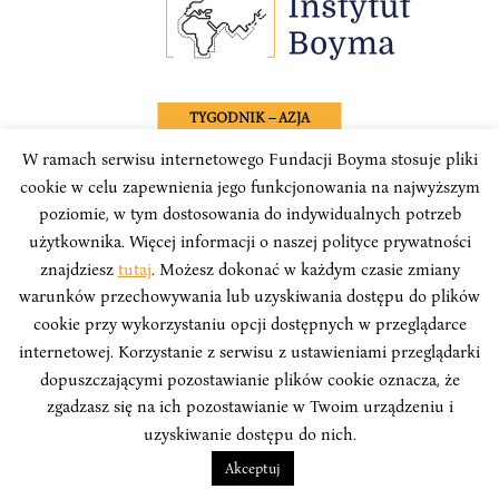
TYGODNIK – AZJA
W ramach serwisu internetowego Fundacji Boyma stosuje pliki
Azjatech #186: Mikroprocesory z Indii?
cookie w celu zapewnienia jego funkcjonowania na najwyższym
Przyjdzie na nie jeszcze poczekać
poziomie, w tym dostosowania do indywidualnych potrzeb
użytkownika. Więcej informacji o naszej polityce prywatności
Azjatech to cotygodniowy przegląd najważniejszych
znajdziesz
tutaj
. Możesz dokonać w każdym czasie zmiany
informacji o innowacjach i technologii w krajach Azji,
warunków przechowywania lub uzyskiwania dostępu do plików
tworzony przez zespół analityków Instytutu Boyma we
cookie przy wykorzystaniu opcji dostępnych w przeglądarce
współpracy z Polskim Towarzystwem Wspierania
internetowej. Korzystanie z serwisu z ustawieniami przeglądarki
Przedsiębiorczości.
dopuszczającymi pozostawianie plików cookie oznacza, że
zgadzasz się na ich pozostawianie w Twoim urządzeniu i
uzyskiwanie dostępu do nich.
Akceptuj