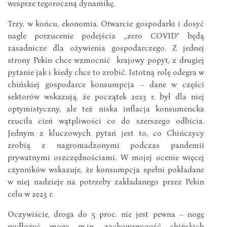
wesprze tegoroczną dynamikę.
Trzy, w końcu, ekonomia. Otwarcie gospodarki i dosyć
nagłe porzucenie podejścia ,,zero COVID” będą
zasadnicze dla ożywienia gospodarczego. Z jednej
strony Pekin chce wzmocnić krajowy popyt, z drugiej
pytanie jak i kiedy chce to zrobić. Istotną rolę odegra w
chińskiej gospodarce konsumpcja – dane w części
sektorów wskazują, że początek 2023 r. był dla niej
optymistyczny, ale też niska inflacja konsumencka
rzuciła cień wątpliwości co do szerszego odbicia.
Jednym z kluczowych pytań jest to, co Chińczycy
zrobią z nagromadzonymi podczas pandemii
prywatnymi oszczędnościami. W mojej ocenie więcej
czynników wskazuje, że konsumpcja spełni pokładane
w niej nadzieje na potrzeby zakładanego przez Pekin
celu w 2023 r.
Oczywiście, droga do 5 proc. nie jest pewna – nogę
podłożyć mogą m.in. zachowawczość chińskich