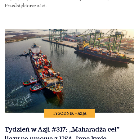
Przedsiębiorczości.
TYGODNIK – AZJA
Tydzień w Azji #317: „Maharadża ceł”
liczy na umowę z USA. Inne kraje