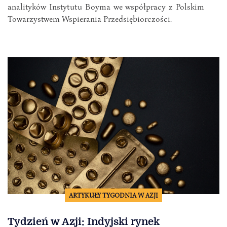
analityków Instytutu Boyma we współpracy z Polskim
Towarzystwem Wspierania Przedsiębiorczości.
ARTYKUŁY TYGODNIA W AZJI
Tydzień w Azji: Indyjski rynek