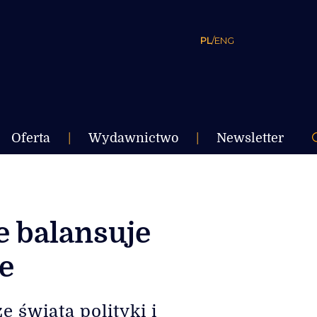
PL
/
ENG
Oferta
|
Wydawnictwo
|
Newsletter
e balansuje
e
 świata polityki i