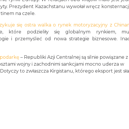
grzyty. Prezydent Kazachstanu wywołał wręcz konsternac
utinem na czele.
zykuje się ostra walka o rynek motoryzacyjny z Chin
e, które podzieliły się globalnym rynkiem, mu
gie i przemyśleć od nowa strategie biznesowe. Ina
ospodarkę
– Republiki Azji Centralnej są silnie powiązane z
osztami wojny i zachodnimi sankcjami mocno uderza w
otyczy to zwłaszcza Kirgistanu, którego eksport jest sł