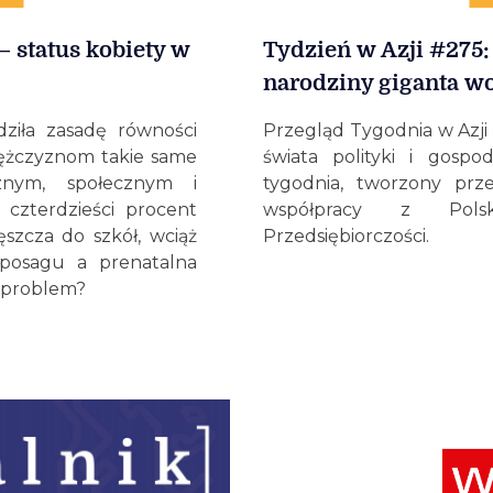
– status kobiety w
Tydzień w Azji #275:
narodziny giganta w
dziła zasadę równości
Przegląd Tygodnia w Azji 
 mężczyznom takie same
świata polityki i gospo
znym, społecznym i
tygodnia, tworzony prz
czterdzieści procent
współpracy z Polsk
szcza do szkół, wciąż
Przedsiębiorczości.
 posagu a prenatalna
y problem?