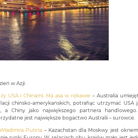
eń w Azji:
dzy USA i Chinami. Ma asa w rękawie
– Australia umieję
cji chińsko-amerykańskich, potrafiąc utrzymać USA 
ka, a Chiny jako największego partnera handlowego
ydatne jest największe bogactwo Australii – surowce.
Władimira Putina
– Kazachstan dla Moskwy jest okne
anie rynki Europy. W relacjach obu krajów mało jest je