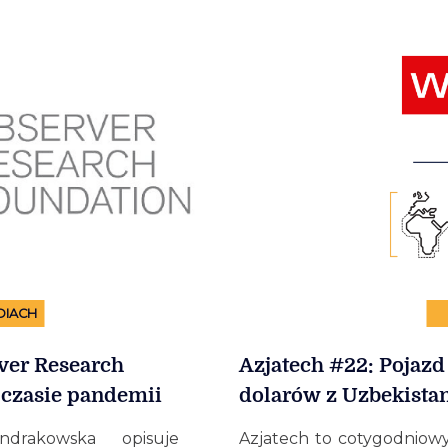
DIACH
ver Research
Azjatech #22: Pojazd 
 czasie pandemii
dolarów z Uzbekista
drakowska opisuje
Azjatech to cotygodniowy