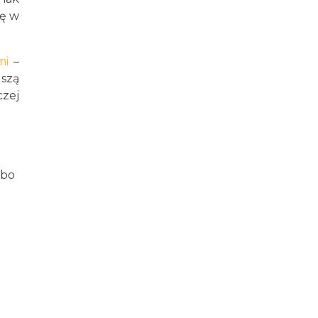
ję w
ami
–
szą
czej
abo