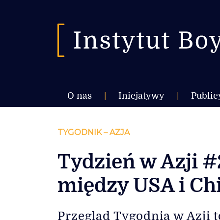
O nas
|
Inicjatywy
|
Public
TYGODNIK – AZJA
Tydzień w Azji #
między USA i Ch
Przegląd Tygodnia w Azji t