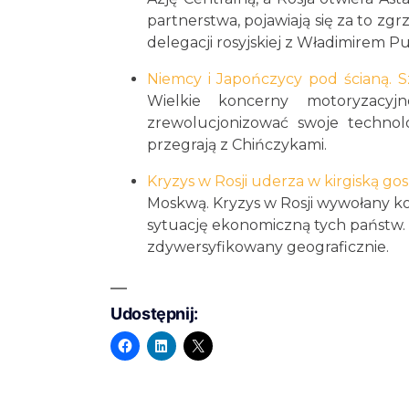
partnerstwa, pojawiają się za to z
delegacji rosyjskiej z Władimirem P
Niemcy i Japończycy pod ścianą. S
Wielkie koncerny motoryzacyjn
zrewolucjonizować swoje technolo
przegrają z Chińczykami.
Kryzys w Rosji uderza w kirgiską g
Moskwą. Kryzys w Rosji wywołany k
sytuację ekonomiczną tych państw. D
zdywersyfikowany geograficznie.
Udostępnij: