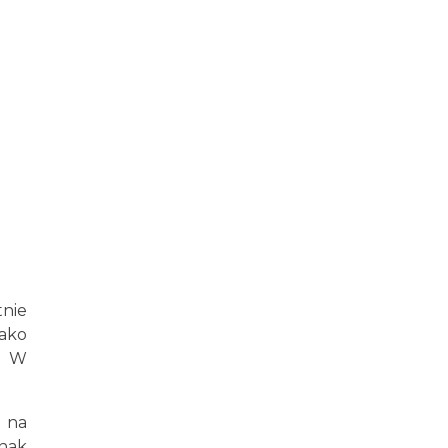
tnie
jako
. W
m na
dnak