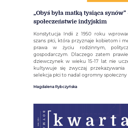
„Obyś była matką tysiąca synów” 
społeczeństwie indyjskim
Konstytucja Indii z 1950 roku wprowa
szans płci, która przyznaje kobietom i
prawa w życiu rodzinnym, polityc
gospodarczym. Dlaczego zatem prawie 
dziewczynek w wieku 15-17 lat nie uczę
kultywuje się zwyczaj przekazywania
selekcja płci to nadal ogromny społeczn
Magdalena Rybczyńska