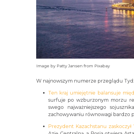
Image by Patty Jansen from Pixabay
W najnowszym numerze przeglądu Tydzi
Ten kraj umiejętnie balansuje mię
surfuje po wzburzonym morzu rela
swego najważniejszego sojuszni
zachowywaniu równowagi bardzo prz
Prezydent Kazachstanu zaskoczył 
Azję Centralną, a Rosja otwiera Ast