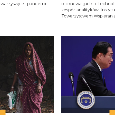
owarzyszące pandemii
o innowacjach i technol
zespół analityków Insty
Towarzystwem Wspierania 