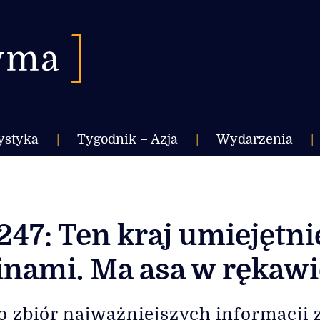
ystyka
|
Tygodnik – Azja
|
Wydarzenia
|
247: Ten kraj umiejętni
inami. Ma asa w rękawi
o zbiór najważniejszych informacji ze