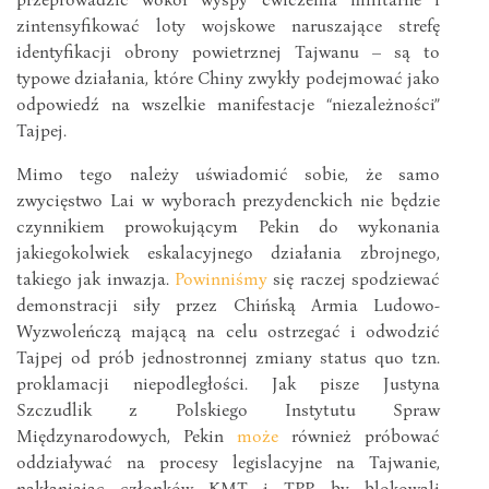
zintensyfikować loty wojskowe naruszające strefę
identyfikacji obrony powietrznej Tajwanu – są to
typowe działania, które Chiny zwykły podejmować jako
odpowiedź na wszelkie manifestacje “niezależności”
Tajpej.
Mimo tego należy uświadomić sobie, że samo
zwycięstwo Lai w wyborach prezydenckich nie będzie
czynnikiem prowokującym Pekin do wykonania
jakiegokolwiek eskalacyjnego działania zbrojnego,
takiego jak inwazja.
Powinniśmy
się raczej spodziewać
demonstracji siły przez Chińską Armia Ludowo-
Wyzwoleńczą mającą na celu ostrzegać i odwodzić
Tajpej od prób jednostronnej zmiany status quo tzn.
proklamacji niepodległości. Jak pisze Justyna
Szczudlik z Polskiego Instytutu Spraw
Międzynarodowych, Pekin
może
również próbować
oddziaływać na procesy legislacyjne na Tajwanie,
nakłaniając członków KMT i TPP, by blokowali