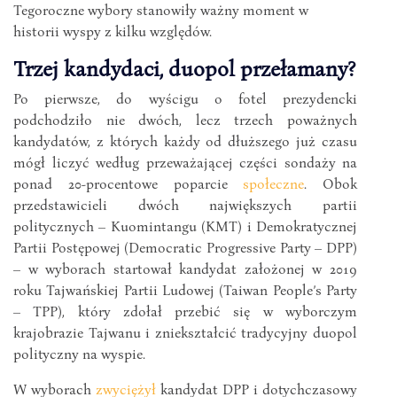
Tegoroczne wybory stanowiły ważny moment w
historii wyspy z kilku względów.
Trzej kandydaci, duopol przełamany?
Po pierwsze, do wyścigu o fotel prezydencki
podchodziło nie dwóch, lecz trzech poważnych
kandydatów, z których każdy od dłuższego już czasu
mógł liczyć według przeważającej części sondaży na
ponad 20-procentowe poparcie
społeczne
. Obok
przedstawicieli dwóch największych partii
politycznych – Kuomintangu (KMT) i Demokratycznej
Partii Postępowej (Democratic Progressive Party – DPP)
– w wyborach startował kandydat założonej w 2019
roku Tajwańskiej Partii Ludowej (Taiwan People’s Party
– TPP), który zdołał przebić się w wyborczym
krajobrazie Tajwanu i zniekształcić tradycyjny duopol
polityczny na wyspie.
W wyborach
zwyciężył
kandydat DPP i dotychczasowy