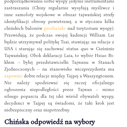
podporządkowaniu sobie wyspy jedynie instrumentami
zastraszania (Chiny regularnie wysyłają myśliwce i
inne samoloty wojskowe w obszar tajwańskiej strefy
identyfikacji obrony powietrznej, a w styczniu kilka
chińskich balonów
przeleciało
nad terytorium wyspy).
Przewidują, że podczas swojej kadencji William Lai
będzie utrzymywał politykę Tsai, stawiając na relacje z
USA i starając się zachować status quo w Cieśninie
Tajwańskiej. Obok deklaracji Laia, to wybór Hsiao Bi-
khim – byłej przedstawicielki Tajwanu w Stanach
Zjednoczonych – na stanowisko wiceprezydenta ma
zapewnić
dobre relacje między Tajpej a Waszyngtonem.
Nie należy spodziewać się raczej oficjalnego
ogłoszenia niepodległości przez Tajwan – mimo
silnego poparcia dla tej idei wśród obywateli wyspy,
decydenci w Tajpej są świadomi, że taki krok jest
niebezpieczny oraz niepotrzebny.
Chińska odpowiedź na wybory