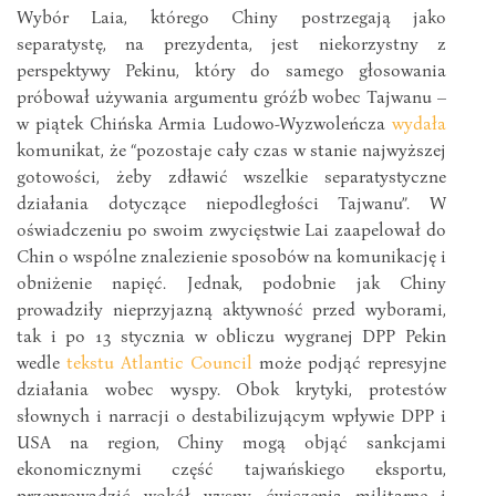
Wybór Laia, którego Chiny postrzegają jako
separatystę, na prezydenta, jest niekorzystny z
perspektywy Pekinu, który do samego głosowania
próbował używania argumentu gróźb wobec Tajwanu –
w piątek Chińska Armia Ludowo-Wyzwoleńcza
wydała
komunikat, że “pozostaje cały czas w stanie najwyższej
gotowości, żeby zdławić wszelkie separatystyczne
działania dotyczące niepodległości Tajwanu”. W
oświadczeniu po swoim zwycięstwie Lai zaapelował do
Chin o wspólne znalezienie sposobów na komunikację i
obniżenie napięć. Jednak, podobnie jak Chiny
prowadziły nieprzyjazną aktywność przed wyborami,
tak i po 13 stycznia w obliczu wygranej DPP Pekin
wedle
tekstu Atlantic Council
może podjąć represyjne
działania wobec wyspy. Obok krytyki, protestów
słownych i narracji o destabilizującym wpływie DPP i
USA na region, Chiny mogą objąć sankcjami
ekonomicznymi część tajwańskiego eksportu,
przeprowadzić wokół wyspy ćwiczenia militarne i