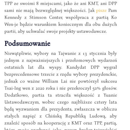
TPP ze swoimi 8 miejscami, jako że ani KMT, ani DPP
sami nie mają bezwzględnej większości. Jak
pisze
Pam
Kennedy z Stimson Center, współpraca z partią Ko
Wen-je będzie warunkiem koniecznym dla obu dużych
partii, aby uchwalać swoje projekty ustawodawcze.
Podsumowanie
Niewątpliwie, wybory na Tajwanie z 13 stycznia były
jednym z najważniejszych i przełomowych wydarzeń
ostatnich lat dla wyspy. Kandydat DPP wygrał
bezprecedensowe trzecie z rzędu wybory prezydenckie,
jednak co ważne William Lai nie powtórzył sukcesu
Tsai-Ing wen z 2020 roku i nie przekroczył 50% głosów.
Dodatkowo, partia ta straciła większość z Yuanie
Ustawodawczym, wobec czego najbliższe cztery lata
będą wyzwaniem dla prezydenta, zwłaszcza w obliczu
stałych napięć z Chińską Republiką Ludową, aby
znaleźć sposób na kooperację z KMT oraz TPP, partią,
która może wypłynąć jako
power broker
tajwańskiej