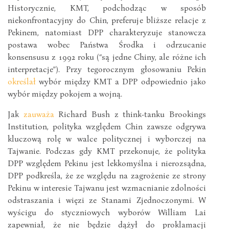
Historycznie, KMT, podchodząc w sposób
niekonfrontacyjny do Chin, preferuje bliższe relacje z
Pekinem, natomiast DPP charakteryzuje stanowcza
postawa wobec Państwa Środka i odrzucanie
konsensusu z 1992 roku (“są jedne Chiny, ale różne ich
interpretacje”). Przy tegorocznym głosowaniu Pekin
określał
wybór między KMT a DPP odpowiednio jako
wybór między pokojem a wojną.
Jak
zauważa
Richard Bush z think-tanku Brookings
Institution, polityka względem Chin zawsze odgrywa
kluczową rolę w walce politycznej i wyborczej na
Tajwanie. Podczas gdy KMT przekonuje, że polityka
DPP względem Pekinu jest lekkomyślna i nierozsądna,
DPP podkreśla, że ze względu na zagrożenie ze strony
Pekinu w interesie Tajwanu jest wzmacnianie zdolności
odstraszania i więzi ze Stanami Zjednoczonymi. W
wyścigu do styczniowych wyborów William Lai
zapewniał, że nie będzie dążył do proklamacji