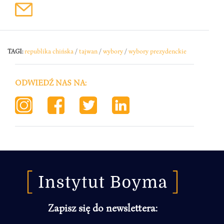
TAGI:
republika chińska
/
tajwan
/
wybory
/
wybory prezydenckie
ODWIEDŹ NAS NA:
Zapisz się do newslettera: