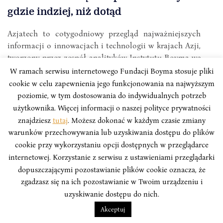
gdzie indziej, niż dotąd
Azjatech to cotygodniowy przegląd najważniejszych
informacji o innowacjach i technologii w krajach Azji,
tworzony przez zespół analityków Instytutu Boyma we
współpracy z Polskim Towarzystwem Wspierania
W ramach serwisu internetowego Fundacji Boyma stosuje pliki
Przedsiębiorczości.
cookie w celu zapewnienia jego funkcjonowania na najwyższym
poziomie, w tym dostosowania do indywidualnych potrzeb
użytkownika. Więcej informacji o naszej polityce prywatności
znajdziesz
tutaj
. Możesz dokonać w każdym czasie zmiany
warunków przechowywania lub uzyskiwania dostępu do plików
cookie przy wykorzystaniu opcji dostępnych w przeglądarce
internetowej. Korzystanie z serwisu z ustawieniami przeglądarki
dopuszczającymi pozostawianie plików cookie oznacza, że
zgadzasz się na ich pozostawianie w Twoim urządzeniu i
uzyskiwanie dostępu do nich.
Akceptuj