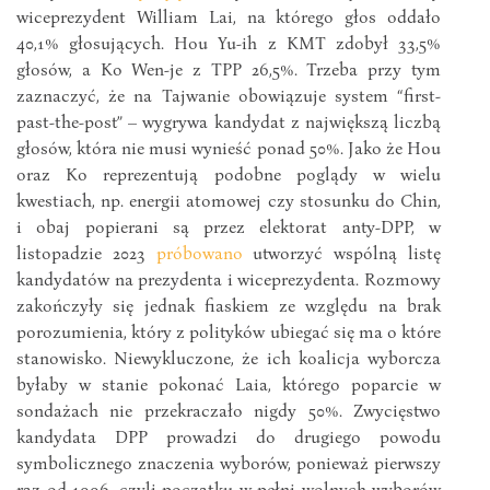
wiceprezydent William Lai, na którego głos oddało
40,1% głosujących. Hou Yu-ih z KMT zdobył 33,5%
głosów, a Ko Wen-je z TPP 26,5%. Trzeba przy tym
zaznaczyć, że na Tajwanie obowiązuje system “first-
past-the-post” – wygrywa kandydat z największą liczbą
głosów, która nie musi wynieść ponad 50%. Jako że Hou
oraz Ko reprezentują podobne poglądy w wielu
kwestiach, np. energii atomowej czy stosunku do Chin,
i obaj popierani są przez elektorat anty-DPP, w
listopadzie 2023
próbowano
utworzyć wspólną listę
kandydatów na prezydenta i wiceprezydenta. Rozmowy
zakończyły się jednak fiaskiem ze względu na brak
porozumienia, który z polityków ubiegać się ma o które
stanowisko. Niewykluczone, że ich koalicja wyborcza
byłaby w stanie pokonać Laia, którego poparcie w
sondażach nie przekraczało nigdy 50%. Zwycięstwo
kandydata DPP prowadzi do drugiego powodu
symbolicznego znaczenia wyborów, ponieważ pierwszy
raz od 1996, czyli początku w pełni wolnych wyborów