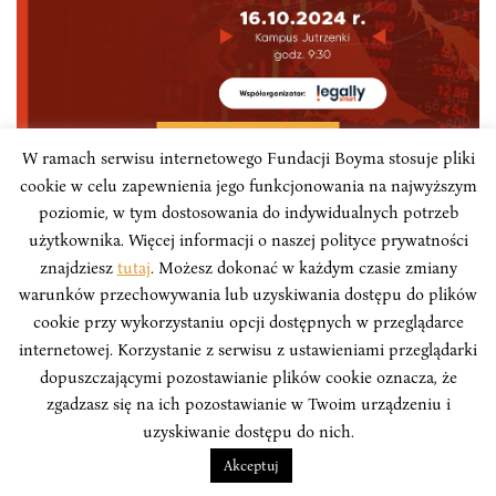
WYDARZENIA
W ramach serwisu internetowego Fundacji Boyma stosuje pliki
cookie w celu zapewnienia jego funkcjonowania na najwyższym
Konferencja „Kierunek Azja – polskie
poziomie, w tym dostosowania do indywidualnych potrzeb
szanse i biznesowy potencjał”
użytkownika. Więcej informacji o naszej polityce prywatności
znajdziesz
tutaj
. Możesz dokonać w każdym czasie zmiany
Konferencja ma na celu popularyzowanie kierunku
warunków przechowywania lub uzyskiwania dostępu do plików
azjatyckiego jako bardzo perspektywicznej destynacji
cookie przy wykorzystaniu opcji dostępnych w przeglądarce
dla polskich przedsiębiorców. Została objęta
internetowej. Korzystanie z serwisu z ustawieniami przeglądarki
patronatem Instytutu Boyma.
dopuszczającymi pozostawianie plików cookie oznacza, że
zgadzasz się na ich pozostawianie w Twoim urządzeniu i
uzyskiwanie dostępu do nich.
Akceptuj