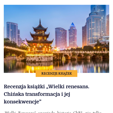
RECENZJE KSIĄŻEK
Recenzja książki „Wielki renesans.
Chińska transformacja i jej
konsekwencje”
„Wielki Renesans” opowiada historię ChRL nie tylko