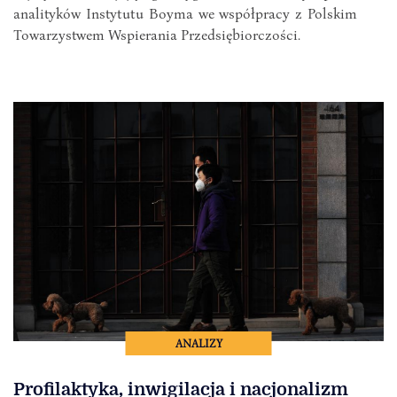
analityków Instytutu Boyma we współpracy z Polskim
Towarzystwem Wspierania Przedsiębiorczości.
ANALIZY
Profilaktyka, inwigilacja i nacjonalizm