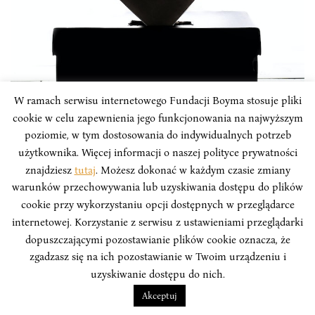
W ramach serwisu internetowego Fundacji Boyma stosuje pliki
PUBLICYSTYKA
cookie w celu zapewnienia jego funkcjonowania na najwyższym
poziomie, w tym dostosowania do indywidualnych potrzeb
Kazachstan w przededniu wyborów
użytkownika. Więcej informacji o naszej polityce prywatności
19 marca Kazachowie udadzą się do urn wyborczych.
znajdziesz
tutaj
. Możesz dokonać w każdym czasie zmiany
Tym razem wybierać będą posłów do Mażylisu (niższej
warunków przechowywania lub uzyskiwania dostępu do plików
izby parlamentu) oraz do maslichatów (rad
cookie przy wykorzystaniu opcji dostępnych w przeglądarce
samorządowych). W odróżnieniu od poprzednich
internetowej. Korzystanie z serwisu z ustawieniami przeglądarki
wyborów, które odbyły się w styczniu 2021, te mają być
dopuszczającymi pozostawianie plików cookie oznacza, że
bardziej transparentne, równoprawne i wielopartyjne.
zgadzasz się na ich pozostawianie w Twoim urządzeniu i
uzyskiwanie dostępu do nich.
Jerzy Olędzki
Akceptuj