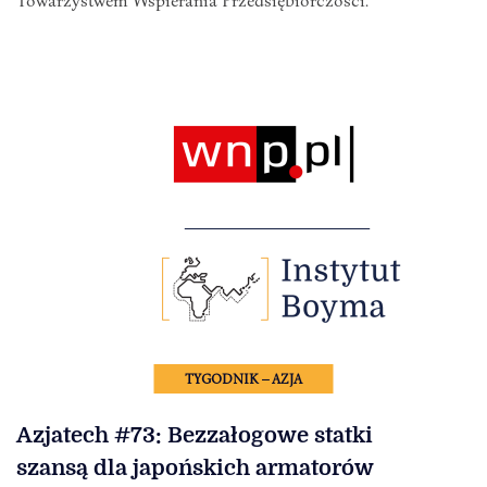
Towarzystwem Wspierania Przedsiębiorczości.
TYGODNIK – AZJA
Azjatech #73: Bezzałogowe statki
szansą dla japońskich armatorów